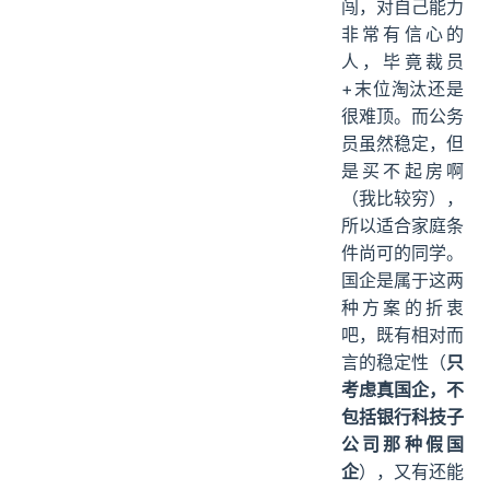
闯，对自己能力
非常有信心的
人，毕竟裁员
+末位淘汰还是
很难顶。而公务
员虽然稳定，但
是买不起房啊
（我比较穷），
所以适合家庭条
件尚可的同学。
国企是属于这两
种方案的折衷
吧，既有相对而
言的稳定性（
只
考虑真国企，不
包括银行科技子
公司那种假国
企
），又有还能