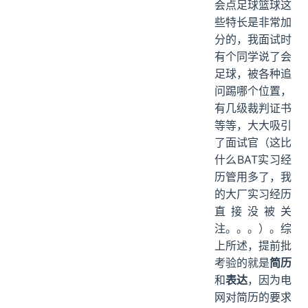
会点足球篮球这
些特长是非常加
分的，我面试时
有个同学说了会
足球，被各种追
问踢哪个位置，
有几级裁判证书
等等，大大吸引
了面试官（这比
什么BAT实习经
历管用多了，我
的大厂实习经历
直接没被关
注。。。）。综
上所述，提前批
考验的就是
简历
和
表达
，因为电
网对简历的要求