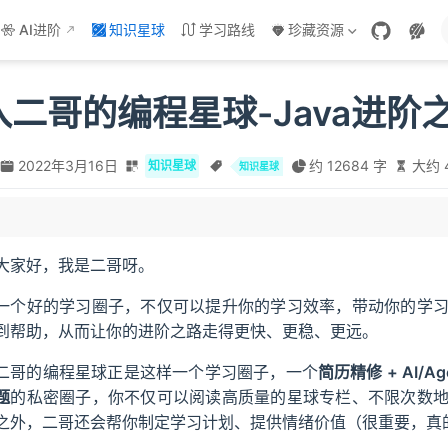
AI进阶
知识星球
学习路线
珍藏资源
二哥的编程星球-Java进阶
2022年3月16日
约 12684 字
大约 
知识星球
知识星球
绩
大家好，我是二哥呀。
实战项目
一个好的学习圈子，不仅可以提升你的学习效率，带动你的学
ent 实战项目
到帮助，从而让你的进阶之路走得更快、更稳、更远。
 工作流编排实战项目（Agent）
项目派聪明（RAG）
二哥的编程星球正是这样一个学习圈子，一个
简历精修 + AI/Ag
题
的私密圈子，你不仅可以阅读高质量的星球专栏、不限次数
之外，二哥还会帮你制定学习计划、提供情绪价值（很重要，真
项目笔记