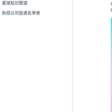
星球知识图谱
07、轮子项目 MY
三、简历修改服务
秋招公司投递名单表
四、三份高质量的
01、Java 面试指
02、二哥的 Leet
03、一灰的职场
四、星球还提供什
五、为什么要创建
六、什么是知识星
七、星球里有哪些
八、下定决心加入