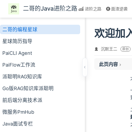
跳至主要內容
二哥的Java进阶之路
进阶之路
面渣逆袭
二哥的编程星球
欢迎加入
星球简历指导
沉默王二
原创
PaiCLI Agent
此页内容
PaiFlow工作流
一、星球取得的成
派聪明RAG知识库
二、九个高质量的
Go版RAG知识库派聪明
01、PaiCLI Ag
02、PaiFlow
前后端分离技术派
03、AI 知识库
微服务PmHub
04、技术派教程
05、pmhub 教程
Java面试专栏
06、编程喵实战