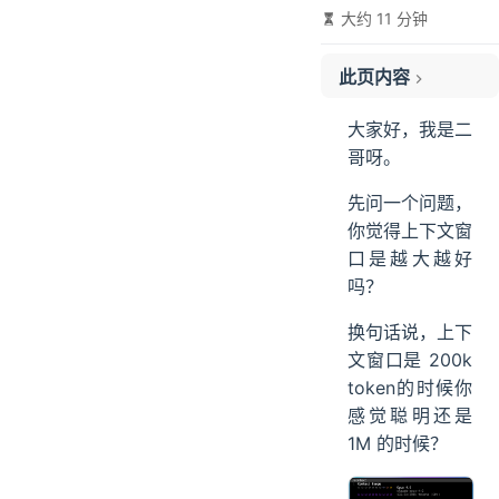
大约 11 分钟
03、Compaction 压缩机制
预处理
此页内容
自动压缩决策
趁早拦截。
大家好，我是二
事后恢复。
哥呀。
04、/compact 命令
先问一个问题，
05、CLAUDE.md
你觉得上下文窗
06、Sub-agent
口是越大越好
07、Memory 系统
吗？
08、四条建议
换句话说，上下
文窗口是 200k
token的时候你
感觉聪明还是
1M 的时候？