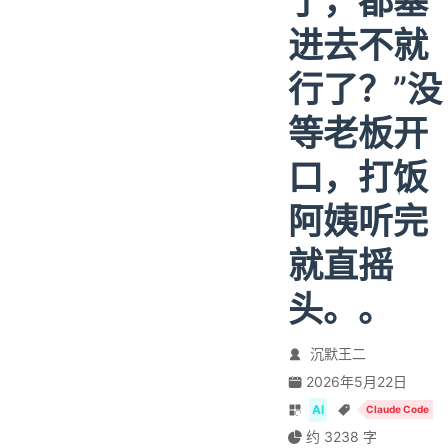
了，都塞
进去不就
行了？”没
等老板开
口，打饭
阿姨听完
就直摇
头。。
沉默王二
2026年5月22日
AI
Claude Code
01、1M Token 到底有多大？
约 3238 字
02、Context Rot 是什么？