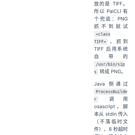
放的是 TIFF。
所以 PaiCLI 有
个兜底：PNG
抓不到就试
«class
，抓到
TIFF»
TIFF 后用系统
自带的
/usr/bin/sip
转成 PNG。
s
Java 侧通过
ProcessBuilde
调用
r
osascript，脚
本从 stdin 传入
（不落临时文
件），8 秒超时