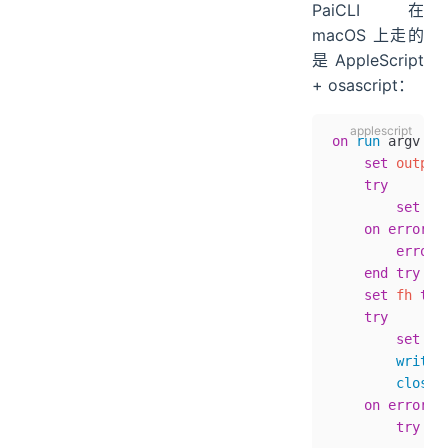
PaiCLI 在
macOS 上走的
是 AppleScript
+ osascript：
on
 run
 argv
    set
 output
    try
        set
 pn
    on error
 e
        error
 
    end try
    set
 fh
 to
 
    try
        set
 eo
        write
 
        close 
    on error
 e
        try