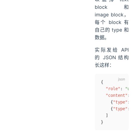
block 和
image block，
每个 block 有
自己的 type 和
数据。
实际发给 API
的 JSON 结构
长这样：
{
  "role"
: 
"use
  "content"
: [
    {
"type"
: 
"
    {
"type"
: 
"
  ]
}