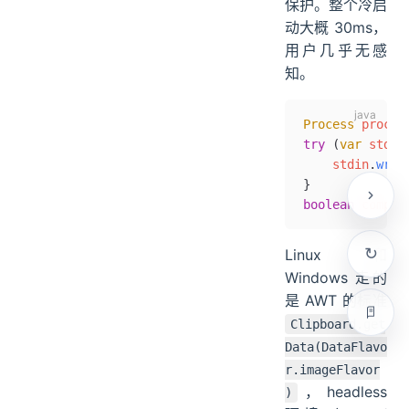
保护。整个冷启
动大概 30ms，
用户几乎无感
知。
Process
 proces
try
 (
var
 stdin
    stdin
.
writ
}
boolean
 comple
Linux 和
Windows 走的
是 AWT 的标准
Clipboard.get
Data(DataFlavo
r.imageFlavor
，headless
)