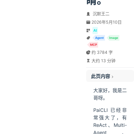
睛。
沉默王二
2026年5月10日
AI
Agent
Image
MCP
约 3784 字
大约 13 分钟
此页内容
01、为什么 GLM-5.1 看不了图
大家好，我是二
02、ContentPart 协议升级
哥呀。
03、@image 引用解析
PaiCLI 已经非
04、@clipboard 剪贴板抓图
常强大了，有
05、MCP 截图
ReAct、Multi-
06、对比两张截图
Agent、