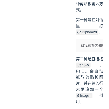
种剪贴板输入方
式。
第一种是在对话
里打
：
@clipboard
帮我看看这张图 @cl
第二种是直接按
，
Ctrl+V
PaiCLI 会自动
抓取剪贴板图
片，并在输入行
末尾追加一个
引
@image:
用。