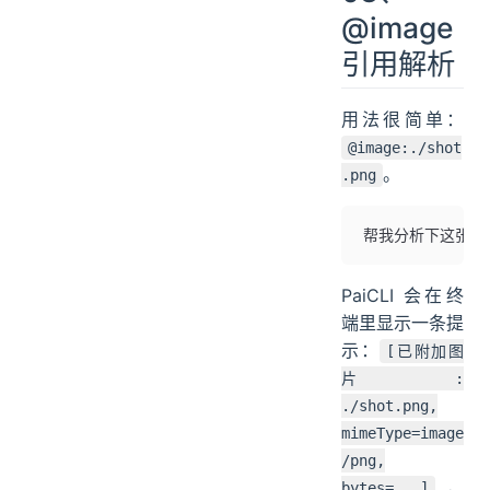
@image
引用解析
用法很简单：
@image:./shot
。
.png
帮我分析下这张截图 @
PaiCLI 会在终
端里显示一条提
示：
[已附加图
片:
./shot.png,
mimeType=image
/png,
，
bytes=...]