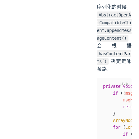
序列化的时候，
AbstractOpenA
iCompatibleCli
ent.appendMess
ageContent()
会根据
hasContentPar
决定走哪
ts()
条路：
private
 void
 a
    if
 (
!
msg
.
h
        msgNod
        return
    }
    ArrayNode
 
    for
 (
Conte
        if
 (
pa