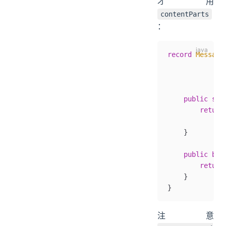
才用
contentParts
：
record
 Message
              
              
    public
 sta
        return
              
    }
    public
 boo
        return
    }
}
注意