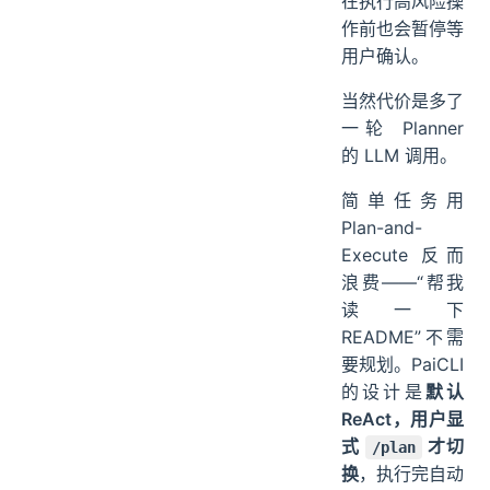
在执行高风险操
作前也会暂停等
用户确认。
当然代价是多了
一轮 Planner
的 LLM 调用。
简单任务用
Plan-and-
Execute 反而
浪费——“帮我
读一下
README”不需
要规划。PaiCLI
的设计是
默认
ReAct，用户显
式
才切
/plan
换
，执行完自动