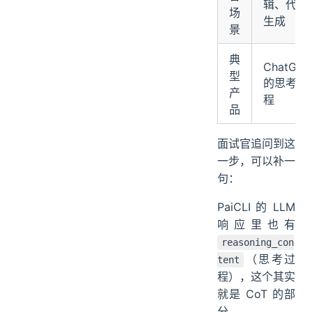
辑、代码
场
生成
景
典
ChatGPT
型
的思考过
产
程
品
面试官追问到这
一步，可以补一
句：
PaiCLI 的 LLM
响应里也有
reasoning_con
（思考过
tent
程），这个其实
就是 CoT 的部
分。