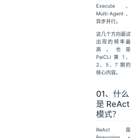
03、ReAct 循环会死循环吗？
Execute、
常见的死循环场景
Multi-Agent、
异步并行。
PaiCLI 怎么处理死循环的？
04、什么是 Plan-and-Execute 模式？
这几个方向面试
它比 ReAct 好在哪?
出现的频率最
05、Plan-and-Execute 里的 DAG 是怎么工作的？
高，也是
某个任务失败了怎么办
PaiCLI 第 1、
06、Multi-Agent 协作是怎么实现的？
2、5、7 期的
各角色的 system prompt 有什么不同?
核心内容。
07、Reviewer 审查不通过怎么处理?
这个模式和 Code Review 有什么关系
01、什么
08、同一轮 LLM 返回多个 tool_calls 时怎么处理?
是 ReAct
并行执行的性能提升有多大
模式？
09、并行工具调用会有冲突吗
10、Token 预算是怎么管理的?
ReAct 是
11、ReAct、Plan-and-Execute、Multi-Agent 三种模式怎么选?
Reasoning +