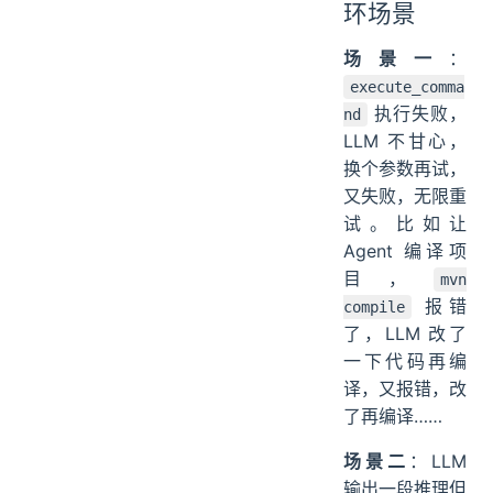
环场景
场景一
：
execute_comma
执行失败，
nd
LLM 不甘心，
换个参数再试，
又失败，无限重
试。比如让
Agent 编译项
目，
mvn
报错
compile
了，LLM 改了
一下代码再编
译，又报错，改
了再编译……
场景二
：LLM
输出一段推理但