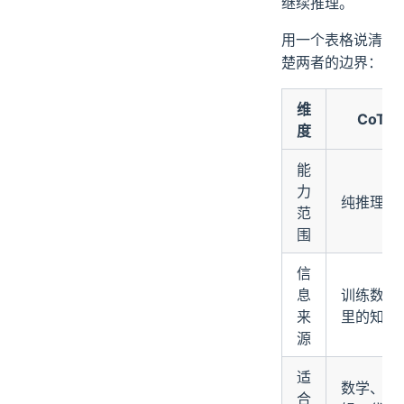
继续推理。
用一个表格说清
楚两者的边界：
维
CoT
度
能
力
纯推理
范
围
信
息
训练数据
来
里的知识
源
适
数学、逻
合