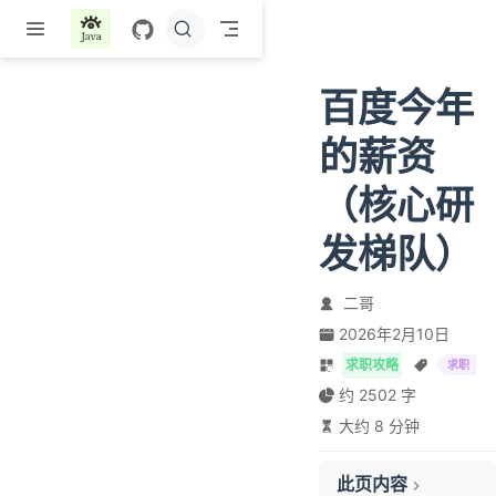
跳至主要內容
百度今年
的薪资
（核心研
发梯队）
二哥
2026年2月10日
求职攻略
求职
约 2502 字
大约 8 分钟
此页内容