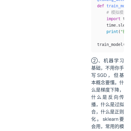
def
 train_mode
    # 模拟模型
    import
 tim
    time.
sleep
    print
(
"模
train_model
()
②、机器学习
基础，不用你手
写SGD，但基
本概念要懂。什
么是梯度下降，
什么是反向传
播，什么是过拟
合，什么是正则
化。sklearn要
会用，常用的模