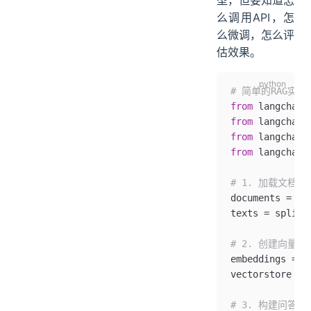
么调用API，怎
么微调，怎么评
估效果。
# 简单的RAG实现
from
 langchain
from
 langchain
from
 langchain
from
 langchain
# 1. 加载文档并
documents 
=
 lo
texts 
=
 split_
# 2. 创建向量索
embeddings 
=
 O
vectorstore 
=
 
# 3. 构建问答链