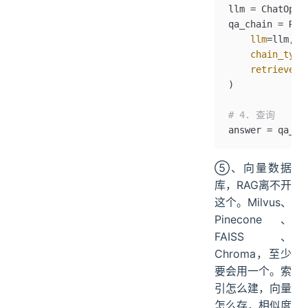
llm 
=
 ChatOpen
qa_chain 
=
 Ret
    llm
=
llm,
    chain_type
    retriever
=
)
# 4. 查询
answer 
=
 qa_ch
⑤、向量数据
库，RAG离不开
这个。Milvus、
Pinecone、
FAISS、
Chroma，至少
要会用一个。索
引怎么建，向量
怎么存，相似度