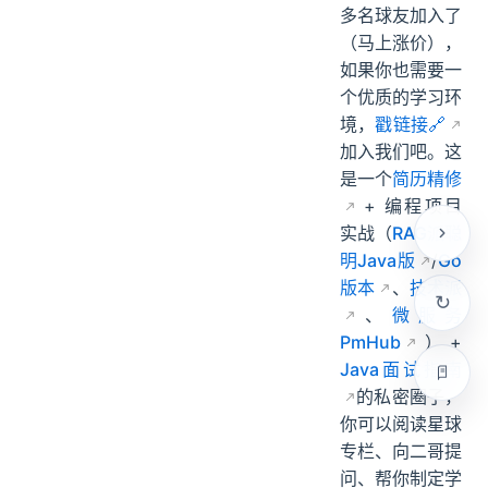
二哥的编程星球
已经有11500
多名球友加入了
（马上涨价），
如果你也需要一
个优质的学习环
境，
戳链接🔗
加入我们吧。这
是一个
简历精修
+ 编程项目
实战（
RAG派聪
明Java版
/
Go
版本
、
技术派
、
微服务
PmHub
）+
Java面试指南
的私密圈子，
你可以阅读星球