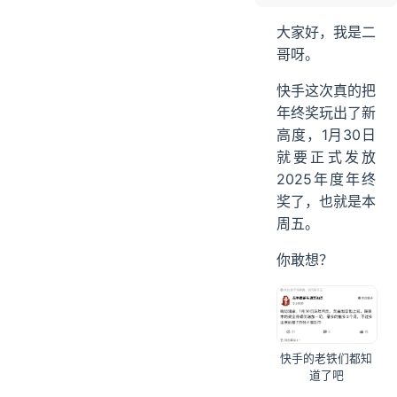
RAG面试拿下
大家好，我是二
怎么构建评测数据集的？
哥呀。
评测数据包括哪些内容？
快手这次真的把
怎么评估问答系统的好坏？
年终奖玩出了新
单纯的召回率评估就行吗？如果一次就回答了用户的问题和用户提问多次才最终完全回答，这种情况怎么评估
高度，1月30日
ending
就要正式发放
2025年度年终
奖了，也就是本
周五。
你敢想？
快手的老铁们都知
道了吧