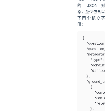
的 JSON 对
象，至少包含以
下四个核心字
段：
{
  "question_id
  "question
  "metadata": 
    "type": 
    "domain":
    "difficult
  },
  "ground_trut
    {
      "context
      "con
      "relevan
    },