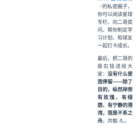
、
微服务
PmHub
）+
Java 面试指南
的私密圈子，
你可以阅读星球
专栏、向二哥提
问、帮你制定学
习计划、和球友
一起打卡成长。
最后，把二哥的
座右铭送给大
家：
没有什么使
我停留——除了
目的，纵然岸旁
有玫瑰、有绿
荫、有宁静的港
湾，我是不系之