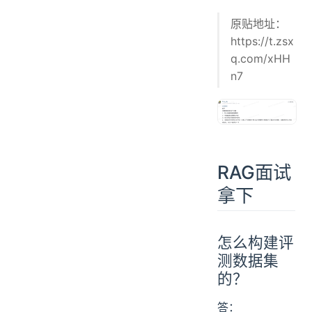
原贴地址：
https://t.zsx
q.com/xHH
n7
RAG面试
拿下
怎么构建评
测数据集
的？
答：