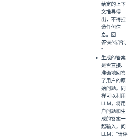
LLM：“请判
断以下答案
是否完全由
给定的上下
文推导得
出，不得捏
造任何信
息。回
答‘是’或‘否’。
”
生成的答案
是否直接、
准确地回答
了用户的原
始问题。同
样可以利用
LLM，将用
户问题和生