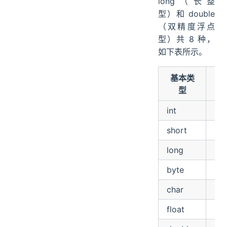
long（长整
型）和 double
（双精度浮点
型）共 8 种，
如下表所示。
基本类
位
型
数
int
32
short
16
long
64
byte
8
char
16
float
32