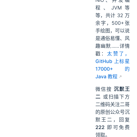
NIO、并发编
程、JVM等
等，共计 32 万
余字，500+张
手绘图，可以说
是通俗易懂、风
趣幽默……详情
戳：
太赞了，
GitHub 上标星
17000+ 的
Java 教程
微信搜
沉默王
二
或扫描下方
二维码关注二哥
的原创公众号沉
默王二，回复
222
即可免费
领取。