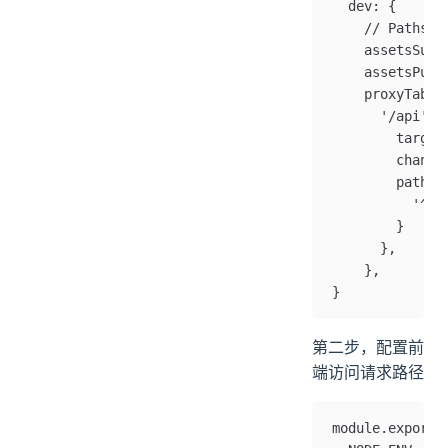
  dev: {
    // Paths
    assetsSubD
    assetsPubl
    proxyTable
      '/api': 
        targ
        c
        path
          '
        }
      },
    },
}
第二步，配置前
端访问请求路径
module.exports