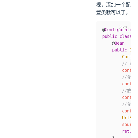
视，添加一个配
置类就可以了。
@
Configuration
public
 class
 G
    @
Bean
    public
 Cor
        CorsCo
        //
        config
        //允许
        config
        //
        config
        //
        config
        UrlBas
        source
        return