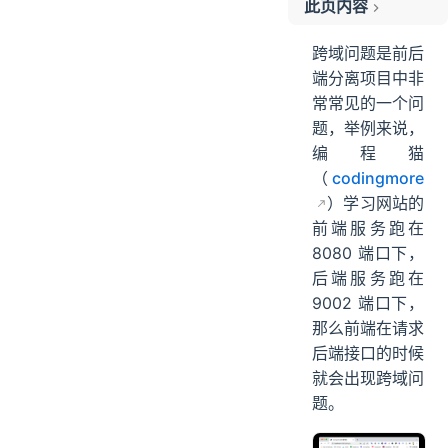
此页内容
一、关于跨域
跨域问题是前后
二、Nodejs 代理
端分离项目中非
三、开启跨域资源共享
常常见的一个问
四、源码路径
题，举例来说，
编程猫
（
codingmore
）学习网站的
前端服务跑在
8080 端口下，
后端服务跑在
9002 端口下，
那么前端在请求
后端接口的时候
就会出现跨域问
题。