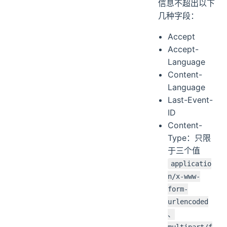
信息不超出以下
几种字段：
Accept
Accept-
Language
Content-
Language
Last-Event-
ID
Content-
Type：只限
于三个值
applicatio
n/x-www-
form-
urlencoded
、
multipart/f