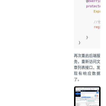
    @
Override
    protected
 
        Expres
              
        //允
        regist
              
    }
}
再次重启后端服
务，重新访问文
章列表接口，发
现有响应数据
了。