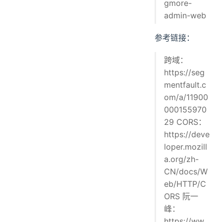
gmore-
admin-web
参考链接：
跨域：
https://seg
mentfault.c
om/a/11900
000155970
29 CORS：
https://deve
loper.mozill
a.org/zh-
CN/docs/W
eb/HTTP/C
ORS 阮一
峰：
https://ww