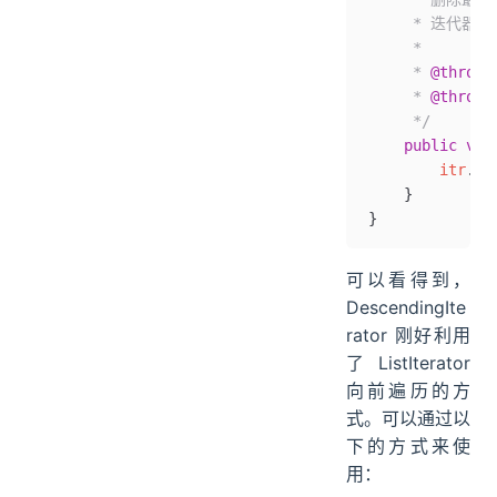
     * 迭代
     *
     * 
@throws
     * 
@throws
     */
    public
 voi
        itr
.
re
    }
}
可以看得到，
DescendingIte
rator 刚好利用
了 ListIterator
向前遍历的方
式。可以通过以
下的方式来使
用：