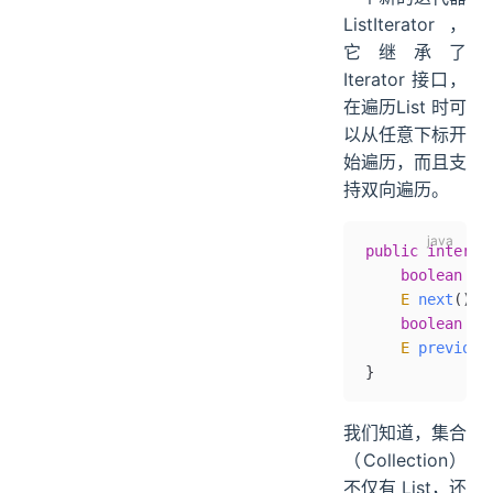
ListIterator，
它继承了
Iterator 接口，
在遍历List 时可
以从任意下标开
始遍历，而且支
持双向遍历。
public
 interfa
    boolean
 ha
    E
 next
();
    boolean
 ha
    E
 previous
}
我们知道，集合
（Collection）
不仅有 List，还