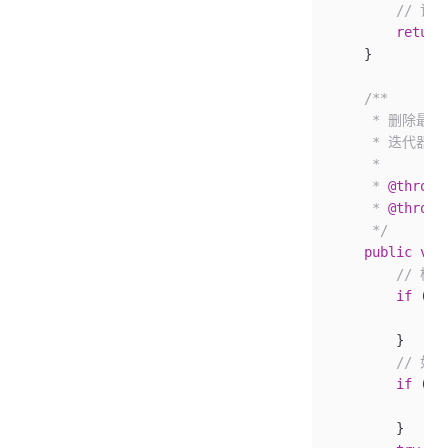
        //
        return
    }
    /**
     * 删除
     * 迭代
     *
     * 
@throws
     * 
@throws
     */
    public
 voi
        //
        if
 (ex
            th
        }
        // 
        if
 (la
            th
        }