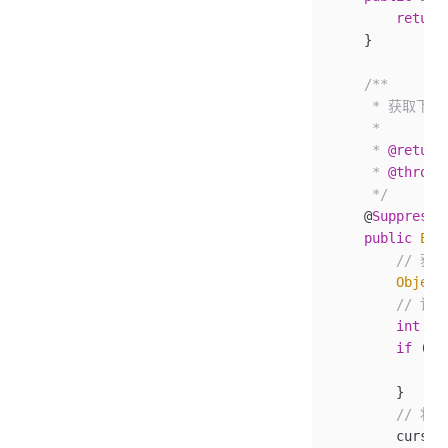
        return
    }
    /**
     * 获取下
     *
     * 
@return
     * 
@throws
     */
    @
SuppressW
    public
 E
 n
        // 
        Object
        //
        int
 i
 
        if
 (i 
            th
        }
        //
        cursor