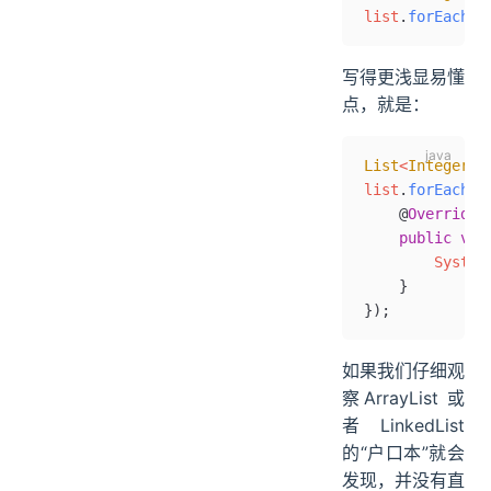
list
.
forEach
(i
写得更浅显易懂
点，就是：
List
<
Integer
>
 
list
.
forEach
(
n
    @
Override
    public
 voi
        System
    }
});
如果我们仔细观
察ArrayList 或
者 LinkedList
的“户口本”就会
发现，并没有直