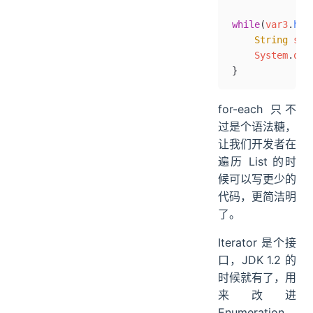
while
(
var3
.
has
    String
 str
    System
.
out
}
for-each 只不
过是个语法糖，
让我们开发者在
遍历 List 的时
候可以写更少的
代码，更简洁明
了。
Iterator 是个接
口，JDK 1.2 的
时候就有了，用
来改进
Enumeration