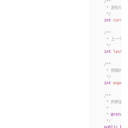
    /**
     * 游标
     */
    int
 cursor
    /**
     * 上一个
     */
    int
 lastRe
    /**
     * 预期
     */
    int
 expect
    /**
     * 判断
     *
     * 
@return
     */
    public
 boo