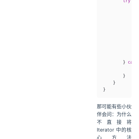
        try
 {
            
            Ar
          
            cu
          
            la
          
            ex
        } 
catc
            th
        }
    }
}
那可能有些小伙
伴会问：为什么
不直接将
Iterator 中的核
心方法