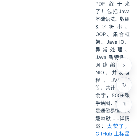
PDF 终于来
了！包括Java
基础语法、数组
&字符串、
OOP、集合框
架、Java IO、
异常处理、
Java 新特性、
网络编程、
NIO、并发编
程、JVM等
等，共计 32 万
余字，500+张
手绘图，可以说
是通俗易懂、风
趣幽默……详情
戳：
太赞了，
GitHub 上标星