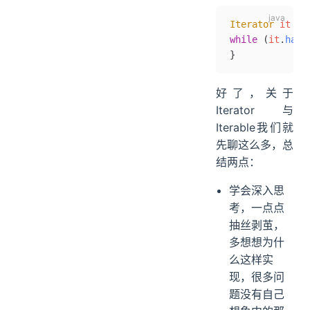
Iterator
 it 
=
 
while
 (
it
.
hasN
}
好了，关于
Iterator与
Iterable我们就
先聊这么多，总
结两点：
学会深入思
考，一点点
抽丝剥茧，
多想想为什
么这样实
现，很多问
题没有自己