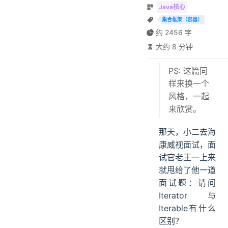
Java核心
集合框架（容器）
约 2456 字
大约 8 分钟
PS: 这篇同
样来换一个
风格，一起
来欣赏。
那天，小二去海
康威视面试，面
试官老王一上来
就甩给了他一道
面试题：请问
Iterator与
Iterable有什么
区别？