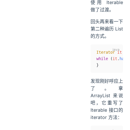
使用 Iterable
做了过渡。
回头再来看一下
第二种遍历 List
的方式。
Iterator
 it 
=
 
while
 (
it
.
hasN
}
发现刚好呼应上
了。拿
ArrayList 来说
吧，它重写了
Iterable 接口的
iterator 方法：