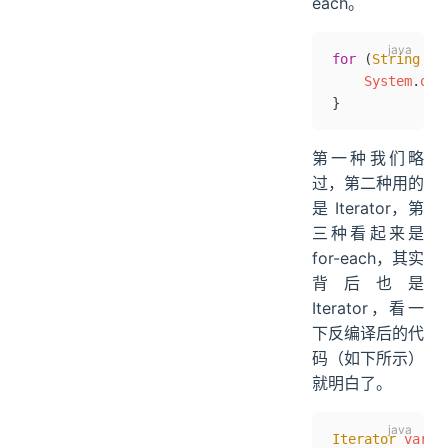
each。
for
 (
String
 st
    System
.
out
}
第一种我们略
过，第二种用的
是 Iterator，第
三种看起来是
for-each，其实
背后也是
Iterator，看一
下反编译后的代
码（如下所示）
就明白了。
Iterator
 var3 