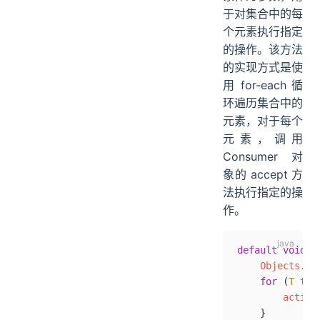
于对集合中的每
个元素执行指定
的操作。该方法
的实现方式是使
用 for-each 循
环遍历集合中的
元素，对于每个
元素，调用
Consumer 对
象的 accept 方
法执行指定的操
作。
default
 void
 f
    Objects
.
re
    for
 (
T
 t 
:
        action
    }