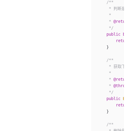
    /**
     * 判断
     *
     * 
@return
     */
    public
 boo
        return
    }
    /**
     * 获取下
     *
     * 
@return
     * 
@throws
     */
    public
 E
 n
        return
    }
    /**
     * 删除