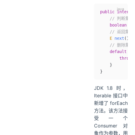
public
 interfa
    // 判断
    boolean
 ha
    // 返回
    E
 next
();
    // 删除集
    default
 vo
        throw
 
    }
}
JDK 1.8 时，
Iterable 接口中
新增了 forEach
方法。该方法接
受一个
Consumer 对
象作为参数，用