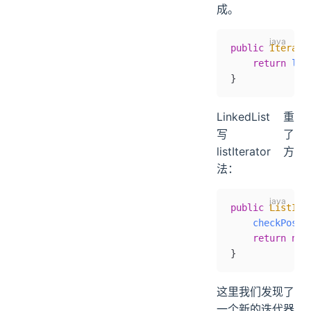
成。
public
 Iterato
    return
 lis
}
LinkedList 重
写了
listIterator 方
法：
public
 ListIte
    checkPosit
    return
 new
}
这里我们发现了
一个新的迭代器