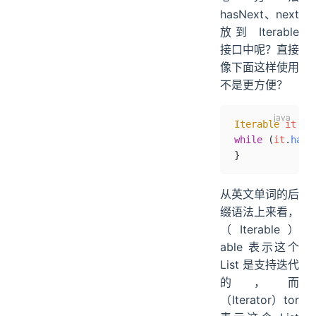
hasNext、next
放到 Iterable
接口中呢？直接
像下面这样使用
不是更方便？
Iterable
 it 
=
 
while
 (
it
.
hasN
}
从英文单词的后
缀语法上来看，
（Iterable）
able 表示这个
List 是支持迭代
的，而
（Iterator）tor