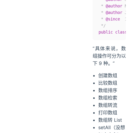
 * 
@author
 Nea
 * 
@author
 Joh
 * 
@since
  1.2
 */
public
 class
 A
“具体来说，数
组操作可分为以
下 9 种。”
创建数组
比较数组
数组排序
数组检索
数组转流
打印数组
数组转 List
setAll（没想