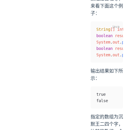
来看下面这个例
子：
String
[] intro
boolean
 result
System
.
out
.
pri
boolean
 result
System
.
out
.
pri
输出结果如下所
示：
true
false
指定的数组为沉
默王二四个字，