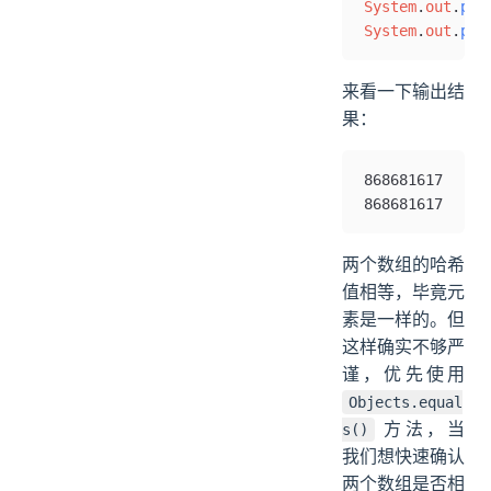
System
.
out
.
pri
System
.
out
.
pri
来看一下输出结
果：
868681617
868681617
两个数组的哈希
值相等，毕竟元
素是一样的。但
这样确实不够严
谨，优先使用
Objects.equal
方法，当
s()
我们想快速确认
两个数组是否相