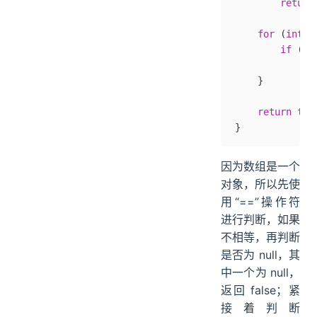
        return
    for
 (
int
 i
        if
 (
!
O
            re
    }
    return
 tru
}
因为数组是一个
对象，所以先使
用“==”操作符
进行判断，如果
不相等，再判断
是否为 null，其
中一个为 null，
返回 false；紧
接着判断