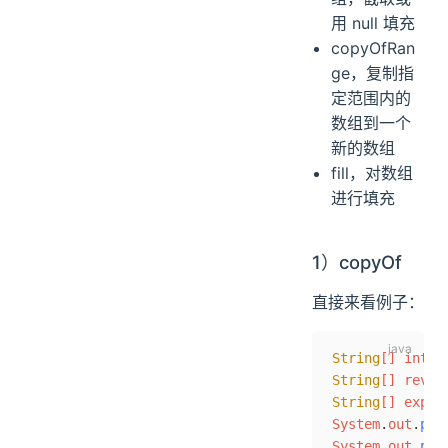
用 null 填充
copyOfRan
ge，复制指
定范围内的
数组到一个
新的数组
fill，对数组
进行填充
1）copyOf
直接来看例子：
String
[] intro
String
[] revis
String
[] expan
System
.
out
.
pri
System
.
out
.
pri