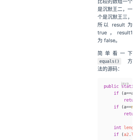
比较的数组一个
是沉默王二，一
个是沉默王三，
所以 result 为
true，result1
为 false。
简单看一下
方
equals()
法的源码：
public
 static
 
    if
 (a
==
a2)
        return
    if
 (a
==
nul
        return
    int
 length
    if
 (
a2
.
len