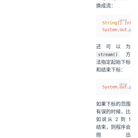
换成流：
String
[] intro
System
.
out
.
pri
还可以为
方
stream()
法指定起始下标
和结束下标：
System
.
out
.
pri
如果下标的范围
有误的时候，比
如说从 2 到 1
结束，则程序会
抛出