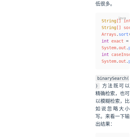
低很多。
String
[] intro
String
[] sorte
Arrays
.
sort
(so
int
 exact 
=
 Ar
System
.
out
.
pri
int
 caseInsens
System
.
out
.
pri
binarySearch(
方法既可以
)
精确检索，也可
以模糊检索，比
如说忽略大小
写。来看一下输
出结果：