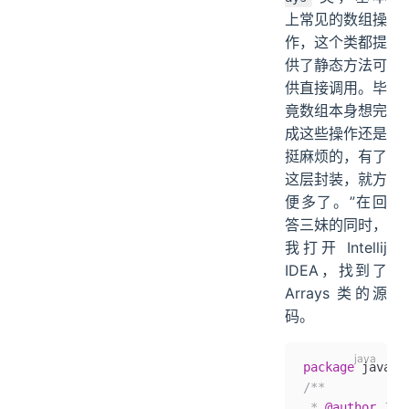
上常见的数组操
作，这个类都提
供了静态方法可
供直接调用。毕
竟数组本身想完
成这些操作还是
挺麻烦的，有了
这层封装，就方
便多了。”在回
答三妹的同时，
我打开 Intellij
IDEA，找到了
Arrays 类的源
码。
package
 java.u
/**
 * 
@author
 Jos