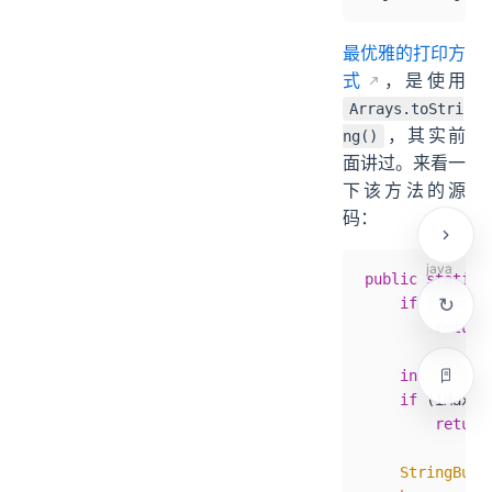
最优雅的打印方
式
，是使用
Arrays.toStri
，其实前
ng()
面讲过。来看一
下该方法的源
码：
public
 static
 
    if
 (a 
==
 n
        return
    int
 iMax 
=
    if
 (iMax 
=
        return
    StringBuil