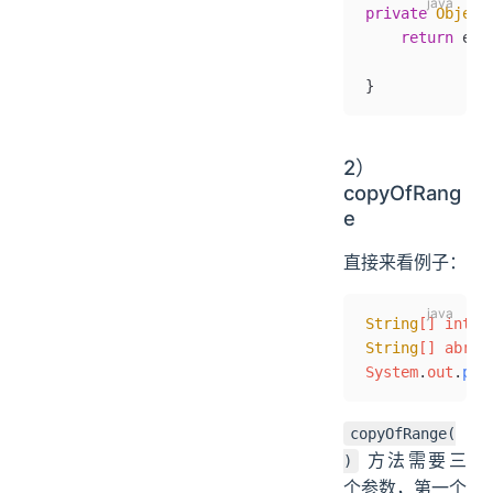
private
 Object
    return
 ele
            ne
}
2）
copyOfRang
e
直接来看例子：
String
[] intro
String
[] abrid
System
.
out
.
pri
copyOfRange(
方法需要三
)
个参数，第一个