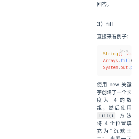
回答。
3）fill
直接来看例子：
String
[] stutt
Arrays
.
fill
(st
System
.
out
.
pri
使用 new 关键
字创建了一个长
度为 4 的数
组，然后使用
方法
fill()
将 4 个位置填
充为“沉默王
二”，来看一下