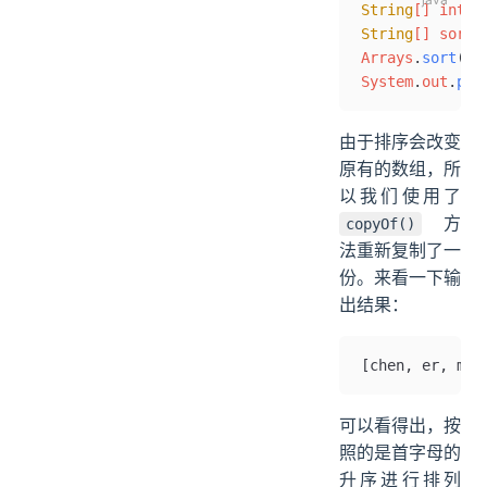
String
[] intro
String
[] sorte
Arrays
.
sort
(so
System
.
out
.
pri
由于排序会改变
原有的数组，所
以我们使用了
方
copyOf()
法重新复制了一
份。来看一下输
出结果：
[chen, er, mo,
可以看得出，按
照的是首字母的
升序进行排列