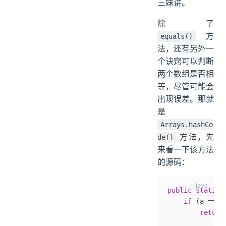
三妹讲。
除了
方
equals()
法，还有另外一
个诀窍可以判断
两个数组是否相
等，尽管可能会
出现误差。那就
是
Arrays.hashCo
方法，先
de()
来看一下该方法
的源码：
public
 static
 
    if
 (a 
==
 n
        return