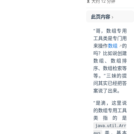
大约 12 分钟
此页内容
01、创建数组
“哥，数组专用
02、比较数组
工具类是专门用
03、数组排序
来操作
数组
的
04、数组检索
吗？比如说创建
05、数组转流
数组、数组排
06、打印数组
序、数组检索等
等。”三妹的提
07、数组转 List
问其实已经把答
08、setAll
案说了出来。
09、parallelPrefix
10、总结
“是滴，这里说
的数组专用工具
类指的是
java.util.Arr
类，基本
ays