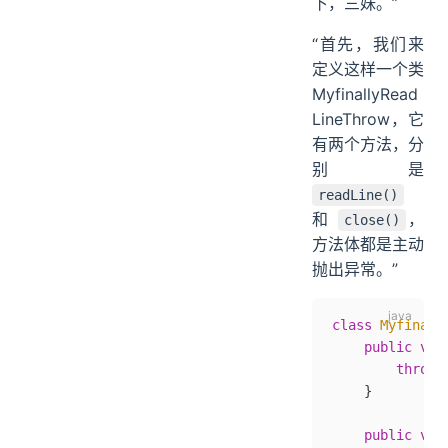
下，三妹。”
“首先，我们来
定义这样一个类
MyfinallyRead
LineThrow，它
有两个方法，分
别是
readLine()
和
，
close()
方法体都是主动
抛出异常。”
class
 Myfinall
    public
 voi
        throw
 
    }
    public
 voi