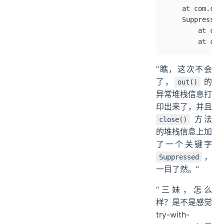
	at com.cm
	Suppresse
		at c
		at c
“瞧，这次不会
了，
的
out()
异常堆栈信息打
印出来了，并且
方法
close()
的堆栈信息上加
了一个关键字
，
Suppressed
一目了然。”
“三妹，怎么
样？是不是感觉
try-with-