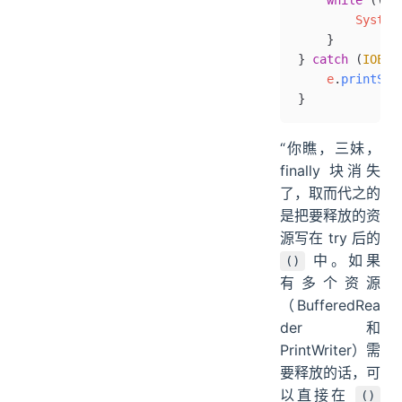
    while
 ((st
        System
    }
} 
catch
 (
IOExc
    e
.
printSta
}
“你瞧，三妹，
finally 块消失
了，取而代之的
是把要释放的资
源写在 try 后的
中。如果
()
有多个资源
（BufferedRea
der 和
PrintWriter）需
要释放的话，可
以直接在
()