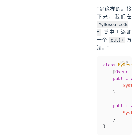
“是这样的。接
下来，我们在
MyResourceOu
类中再添加
t
一个
方
out()
法。”
class
 MyResour
    @
Override
    public
 voi
        System
    }
    public
 voi
        System
    }
}