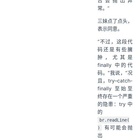
否会抛出异
常。”
三妹点了点头，
表示同意。
“不过，这段代
码还是有些臃
肿，尤其是
finally 中的代
码。”我说，“况
且，try–catch-
finally 至始至
终存在一个严重
的隐患：try 中
的
br.readLine(
有可能会抛
)
出