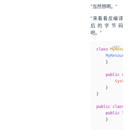
“当然想啊。”
“来看看反编译
后的字节码
吧。”
class
 MyResour
    MyResource
    }
    public
 voi
        System
    }
}
public
 class
 T
    public
 Try
    }