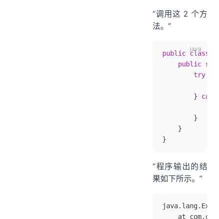
“调用这 2 个方
法。”
public
 class
 T
    public
 sta
        try
 (
M
            re
        } 
catc
            e
.
        }
    }
}
“程序输出的结
果如下所示。”
java.lang.Exce
	at com.cm