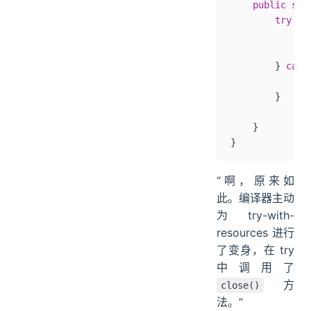
    public
 sta
        try
 {
            My
            re
        } 
catc
            va
        }
    }
}
“啊，原来如
此。编译器主动
为 try-with-
resources 进行
了变身，在 try
中调用了
方
close()
法。”