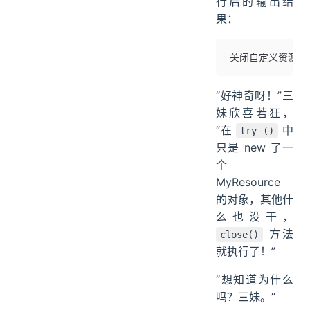
行后的输出结
果：
关闭自定义资源
“好神奇呀！”三
妹欣喜若狂，
“在
中
try ()
只是 new 了一
个
MyResource
的对象，其他什
么也没干，
方法
close()
就执行了！”
“想知道为什么
吗？三妹。”