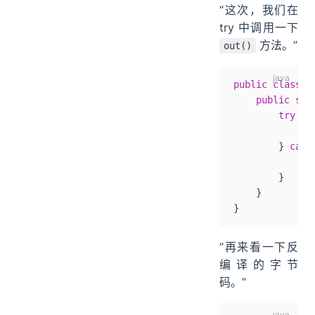
“这次，我们在
try 中调用一下
方法。”
out()
public
 class
 T
    public
 sta
        try
 (
M
            re
        } 
catc
            e
.
        }
    }
}
“再来看一下反
编译的字节
码。”