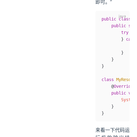
即可。”
public
 class
 T
    public
 sta
        try
 (
M
        } 
catc
            e
.
        }
    }
}
class
 MyResour
    @
Override
    public
 voi
        System
    }
}
来看一下代码运