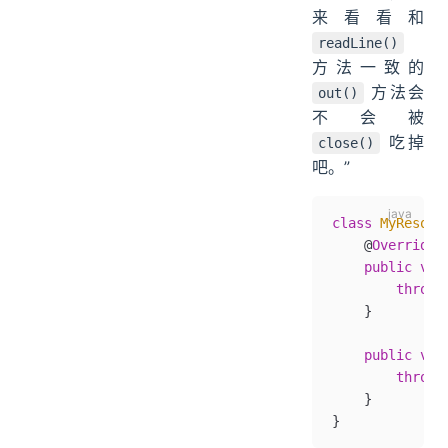
来看看和
readLine()
方法一致的
方法会
out()
不会被
吃掉
close()
吧。”
class
 MyResour
    @
Override
    public
 voi
        throw
 
    }
    public
 voi
        throw
 
    }
}