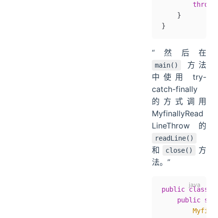
        throw
 
    }
}
“然后在
方法
main()
中使用 try-
catch-finally
的方式调用
MyfinallyRead
LineThrow 的
readLine()
和
方
close()
法。”
public
 class
 T
    public
 sta
        Myfina