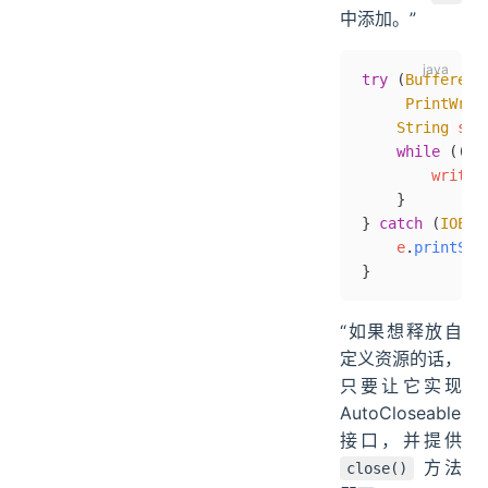
中添加。”
try
 (
BufferedR
     PrintWrit
    String
 str
    while
 ((st
        writer
    }
} 
catch
 (
IOExc
    e
.
printSta
}
“如果想释放自
定义资源的话，
只要让它实现
AutoCloseable
接口，并提供
方法
close()