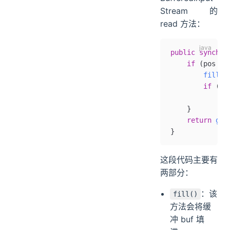
Stream 的
read 方法：
public
 synchro
    if
 (pos 
>=
        fill
()
        if
 (po
            re
    }
    return
 get
}
这段代码主要有
两部分：
：该
fill()
方法会将缓
冲 buf 填