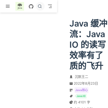
跳至主要內容
Java 缓冲
流：Java
IO 的读写
效率有了
质的飞升
沉默王二
2022年8月23日
Java核心
Java IO
约 4101 字