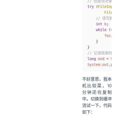
// 创建流对象
try
 (
FileInput
        FileOu
    // 读写数据
    int
 b
;
    while
 ((b 
        fos
.
wr
    }
}
// 记录结束时间
long
 end 
=
 Sys
System
.
out
.
pri
不好意思，我本
机比较菜，10
分钟还在复制
中。切换到缓冲
流试一下，代码
如下：