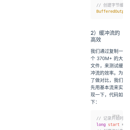
// 创建字节缓
BufferedOutput
2）缓冲流的
高效
我们通过复制一
个 370M+ 的大
文件，来测试缓
冲流的效率。为
了做对比，我们
先用基本流来实
现一下，代码如
下：
// 记录开始时间
long
 start 
=
 S