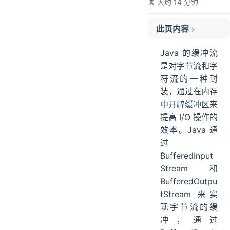
大约 14 分钟
此页内容
01、字节缓冲流
Java 的缓冲流
02、字符缓冲流
是对字节流和字
03、字符缓冲流练习
符流的一种封
装，通过在内存
中开辟缓冲区来
提高 I/O 操作的
效率。Java 通
过
BufferedInput
Stream 和
BufferedOutpu
tStream 来实
现字节流的缓
冲，通过