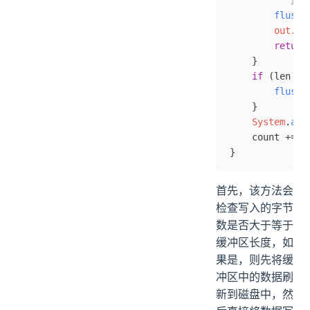
          
        flushB
        out
.
wr
        return
    }
    if
 (len 
>
 
        flushB
    }
    System
.
arr
    count 
+=
 l
}
首先，该方法会
检查写入的字节
数是否大于等于
缓冲区长度，如
果是，则先将缓
冲区中的数据刷
新到磁盘中，然