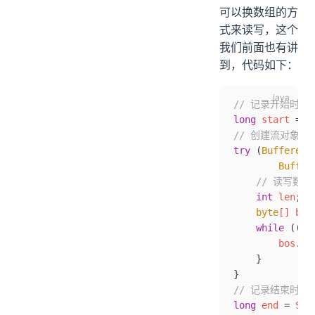
可以换数组的方
式来读写，这个
我们前面也有讲
到，代码如下：
// 记录开始时间
long
 start 
=
 S
// 创建流对象
try
 (
BufferedI
        Buffer
    // 读写数据
    int
 len
;
    byte
[] byt
    while
 ((le
        bos
.
wr
    }
}
// 记录结束时间
long
 end 
=
 Sys