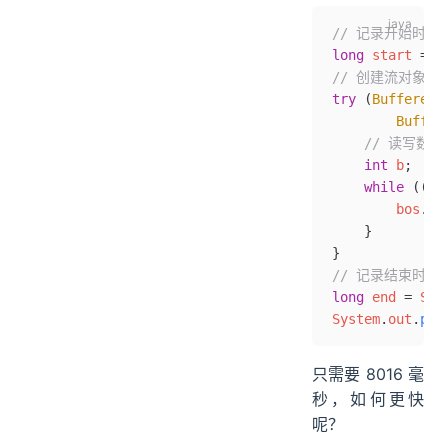
// 记录开始时间
long
 start 
=
 S
// 创建流对象
try
 (
BufferedI
        Buffer
    // 读写数据
    int
 b
;
    while
 ((b 
        bos
.
wr
    }
}
// 记录结束时间
long
 end 
=
 Sys
System
.
out
.
pri
只需要 8016 毫
秒，如何更快
呢？