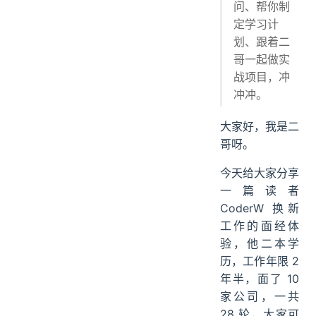
问、帮你制
58 集团
定学习计
滴滴
划、跟着二
欧科云链
哥一起做实
京东
战项目，冲
结果
冲冲。
大家好，我是二
哥呀。
今天给大家分享
一篇读者
CoderW 换新
工作的面经体
验，他二本学
历，工作年限 2
年半，面了 10
家公司，一共
28 轮，大家可