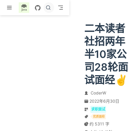
跳至主要內容
二本读者
社招两年
半10家公
司28轮面
试面经✌️
CoderW
2022年6月30日
求职面试
优质面经
约 5311 字