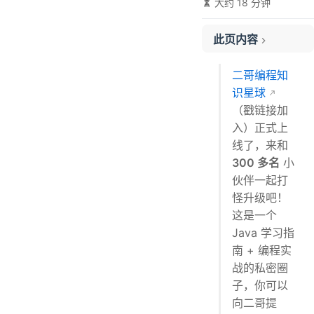
大约 18 分钟
此页内容
面试准备
二哥编程知
复习
识星球
算法
（戳链接加
简历
入）正式上
面试过程
线了，来和
自我介绍
300 多名
小
技术讨论
伙伴一起打
编程环节
怪升级吧！
这是一个
反问环节
Java 学习指
面经
南 + 编程实
顺丰
战的私密圈
拼多多
子，你可以
美团
向二哥提
字节