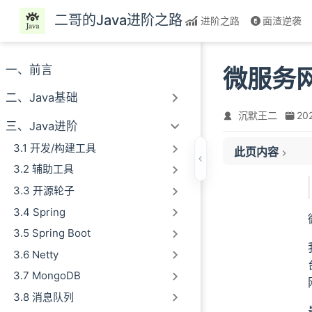
跳至主要內容
二哥的Java进阶之路
进阶之路
面渣逆袭
一、前言
微服务
二、Java基础
沉默王二
20
API网关基础
三、Java进阶
什么是API网关
3.1 开发/构建工具
此页内容
网关的主要功能
3.2 辅助工具
API网关选型
3.3 开源轮子
常用API网关
3.4 Spring
API网关对比
基于Traefik自
3.5 Spring Boot
技术栈选型
3.6 Netty
网关框架
3.7 MongoDB
网关后台
3.8 消息队列
协议转换模块