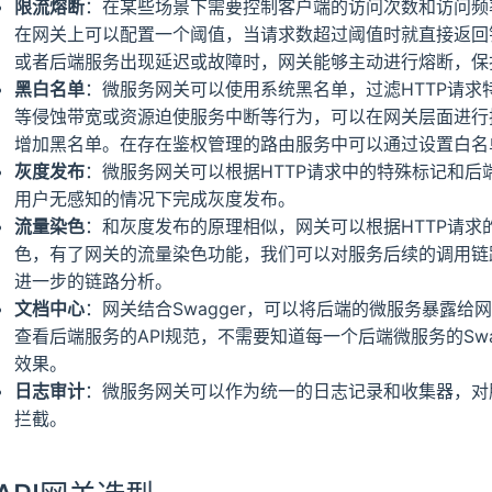
限流熔断
：在某些场景下需要控制客户端的访问次数和访问频
在网关上可以配置一个阈值，当请求数超过阈值时就直接返回
或者后端服务出现延迟或故障时，网关能够主动进行熔断，保
黑白名单
：微服务网关可以使用系统黑名单，过滤HTTP请求
等侵蚀带宽或资源迫使服务中断等行为，可以在网关层面进行
增加黑名单。在存在鉴权管理的路由服务中可以通过设置白名
灰度发布
：微服务网关可以根据HTTP请求中的特殊标记和
用户无感知的情况下完成灰度发布。
流量染色
：和灰度发布的原理相似，网关可以根据HTTP请求的H
色，有了网关的流量染色功能，我们可以对服务后续的调用链
进一步的链路分析。
文档中心
：网关结合Swagger，可以将后端的微服务暴露
查看后端服务的API规范，不需要知道每一个后端微服务的Swa
效果。
日志审计
：微服务网关可以作为统一的日志记录和收集器，对
拦截。