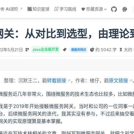
AI进阶
知识星球
学习路线
珍藏资源
网关：从对比到选型，由理论
22年5月21日
约 5042 字
大约 
Java企业级开发
微服务网关
整理：沉默王二，戳
转载链接
，作者：楼仔，戳
原文链接
微服务近几年非常火，围绕微服务的技术生态也比较多，比如微服务网关、
研的微服务网关
我是于2019年开始接触微服务网关，当时和公司的一位同事
台，后续微服务网关的迭代，我其实没有参与，不过后来抽空
网关的实现原理算是基本掌握。
最近在写技术栈相关的文章，刚好写到微服务网关，就把之前