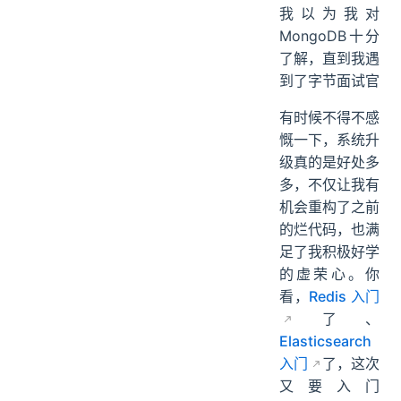
01、MongoDB 是什么
我以为我对
02、安装 MongoDB
MongoDB十分
03、安装 Robo 3T
了解，直到我遇
04、MongoDB 的相关概念
到了字节面试官
05、在 Java 中使用 MongoDB
有时候不得不感
06、鸣谢
慨一下，系统升
级真的是好处多
多，不仅让我有
机会重构了之前
的烂代码，也满
足了我积极好学
的虚荣心。你
看，
Redis 入门
了、
Elasticsearch
入门
了，这次
又要入门