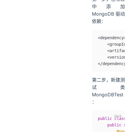
中添加
MongoDB 驱动
依赖：
<dependency>
    <groupId>o
    <artifactI
    <version>4
</dependency>
第二步，新建测
试类
MongoDBTest
：
public
 class
 M
    public
 sta
        MongoC