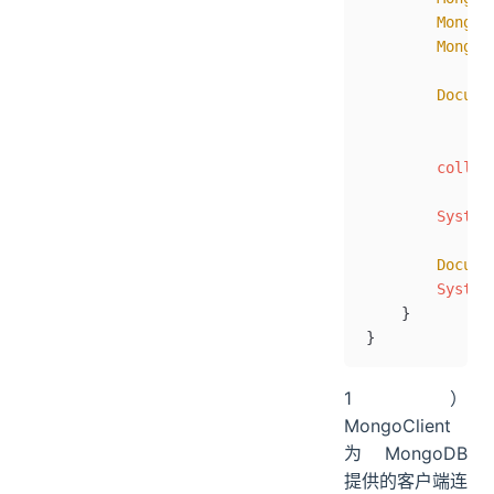
        MongoD
        MongoC
        Docume
              
              
        collec
        System
        Docume
        System
    }
}
1）
MongoClient
为 MongoDB
提供的客户端连