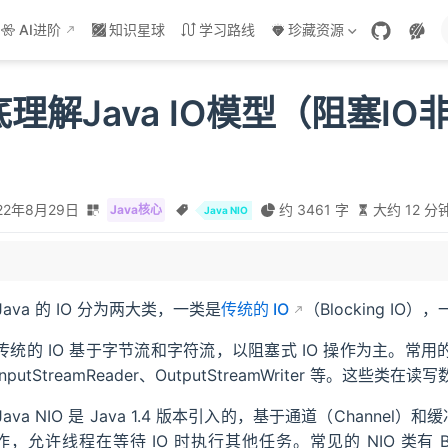
AI进阶
知识星球
学习路线
珍藏资源
理解Java IO模型（阻塞IO非
）
22年8月29日
约 3461 字
大约 12 分
Java核心
Java NIO
IO
间
、异步 IO
Java 的 IO 分为两大类，一类是
传统的 IO
（Blocking IO）
传统的 IO 基于字节流和字符流，以阻塞式 IO 操作为主。常用的类有 File
InputStreamReader、OutputStreamWriter 等
Java NIO 是 Java 1.4 版本引入的，基于通道（Channel
作，允许线程在等待 IO 时执行其他任务。常见的 NIO 类有 ByteBuff