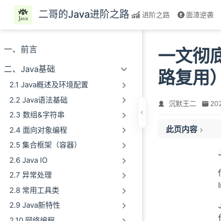
跳至主要內容
二哥的Java进阶之路
进阶之路
面渣逆袭
一、前言
一文彻底
二、Java基础
路复用
2.1 Java概述及环境配置
2.2 Java语法基础
沉默王二
20
2.3 数组&字符串
阻塞 IO 和非阻塞 
此页内容
2.4 面向对象编程
内核空间和用户空
2.5 集合框架（容器）
多路复用、信号驱动
小结
2.6 Java IO
2.7 异常处理
2.8 常用工具类
2.9 Java新特性
2.10 网络编程