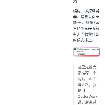
站。
定时任务
编码、操控浏览
IM 频道
器、接管桌面全
07、几个藏在细节里的能力
能干，群里/留
应用快照
言区隔三差五就
意识系统
有人问教程什么
模型自由切换
时候安排上。
ending
这里先给大
家推荐一个
网站，AI进
阶之路，就
是用
QoderWork
设计后通过