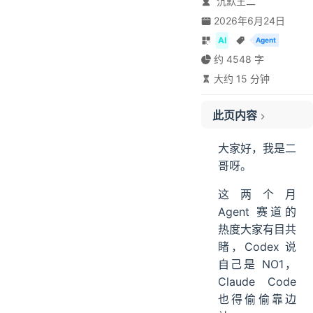
沉默王二
2026年6月24日
AI
Agent
约 4548 字
大约 15 分钟
01、下载安装
此页内容
02、四个工作台
设计工作台
大家好，我是二
写作与幻灯片
哥呀。
03、专家套件
这两个月
实战演练：宠物寄养平台
Agent 赛道的
04、技能市场
热度大家有目共
从 PRD 到可运行的 UI 页面
睹，Codex 说
05、连接器
自己是 NO1，
浏览器操控
Claude Code
计算机桌面控制
也得偷偷靠边
06、定时任务与 IM 远程调度