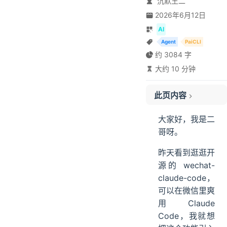
沉默王二
2026年6月12日
AI
Agent
PaiCLI
约 3084 字
大约 10 分钟
此页内容
01、Codex 调研微信连 CC 的方案
02、Claude 再次确认调研
大家好，我是二
03、开发和测试
哥呀。
04、微信+PaiCLI 的原理
昨天看到逛逛开
连接层：iLink Bot API
源的 wechat-
消息引擎
claude-code，
Agent
可以在微信里爽
输出适配
用 Claude
05、PaiCLI 如何写到简历上？
Code，我就想