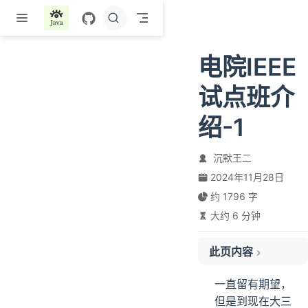
跳至主要內容
电院IEEE
试点班介
绍-1
沉默王二
2024年11月28日
约 1796 字
大约 6 分钟
此页内容
优点：
一直留有期望，
缺点：
但是到现在大三