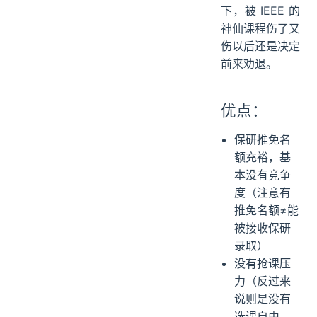
其他杂谈
下，被 IEEE 的
神仙课程伤了又
伤以后还是决定
前来劝退。
优点：
保研推免名
额充裕，基
本没有竞争
度（注意有
推免名额≠能
被接收保研
录取）
没有抢课压
力（反过来
说则是没有
选课自由