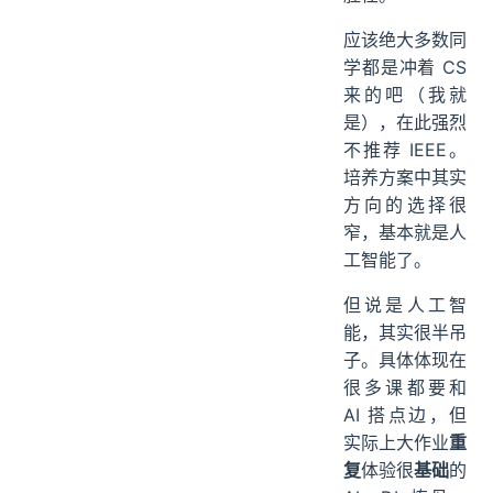
应该绝大多数同
学都是冲着 CS
来的吧（我就
是），在此强烈
不推荐 IEEE。
培养方案中其实
方向的选择很
窄，基本就是人
工智能了。
但说是人工智
能，其实很半吊
子。具体体现在
很多课都要和
AI 搭点边，但
实际上大作业
重
复
体验很
基础
的