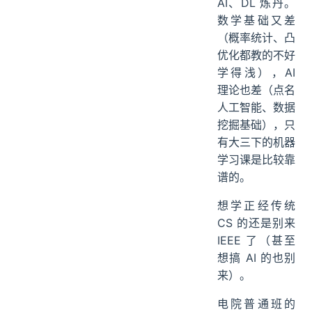
AI、DL 炼丹。
数学基础又差
（概率统计、凸
优化都教的不好
学得浅），AI
理论也差（点名
人工智能、数据
挖掘基础），只
有大三下的机器
学习课是比较靠
谱的。
想学正经传统
CS 的还是别来
IEEE 了（甚至
想搞 AI 的也别
来）。
电院普通班的