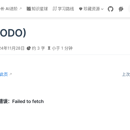
AI进阶
知识星球
学习路线
珍藏资源
ODO)
24年11月28日
约 3 字
小于 1 分钟
辑此页
上次