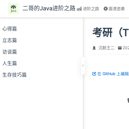
跳至主要內容
二哥的Java进阶之路
进阶之路
面渣逆袭
心得篇
考研（T
立志篇
沉默王二
20
访谈篇
人生篇
在 GitHub 上编
生存技巧篇