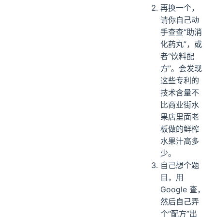
再换一个，
请你自己动
手查查“助消
化药丸”，或
者“饮料配
方”。会发现
这些专利的
技术含量不
比商业街水
果店里面老
板做的鲜榨
水果汁高多
少。
自己想个题
目，用
Google 查，
然后自己弄
个“配方”出