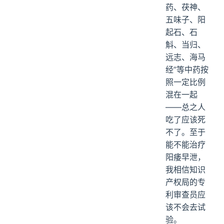
药、茯神、
五味子、阳
起石、石
斛、当归、
远志、海马
经”等中药按
照一定比例
混在一起
——总之人
吃了应该死
不了。至于
能不能治疗
阳痿早泄，
我相信知识
产权局的专
利审查员应
该不会去试
验。