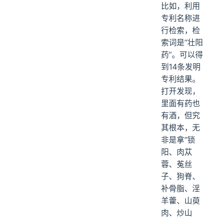
比如，利用
专利名称进
行检索，检
索词是“壮阳
药”。可以得
到14条发明
专利结果。
打开发现，
里面有药也
有酒，但究
其根本，无
非是拿“锁
阳、肉苁
蓉、菟丝
子、狗脊、
补骨脂、淫
羊藿、山萸
肉、炒山