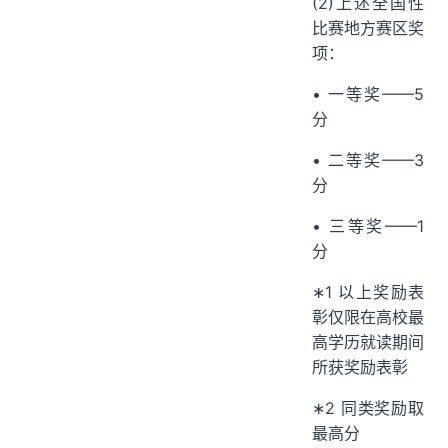
(2)上述全国性
比赛地方赛区奖
项：
• 一等奖——5
分
• 二等奖——3
分
• 三等奖——1
分
∗1 以上奖励表
彰仅限在高校最
高学历就读期间
所获奖励表彰
∗2 同类奖励取
最高分