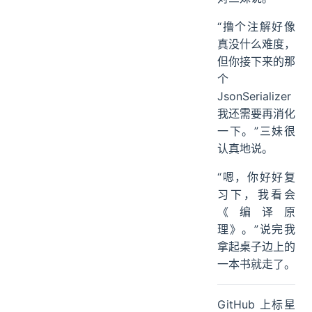
“撸个注解好像
真没什么难度，
但你接下来的那
个
JsonSerializer
我还需要再消化
一下。”三妹很
认真地说。
“嗯，你好好复
习下，我看会
《编译原
理》。”说完我
拿起桌子边上的
一本书就走了。
GitHub 上标星