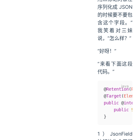
序列化成 JSON
的时候要不要包
含这个字段。”
我笑着对三妹
说，“怎么样？”
“好呀！”
“来看下面这段
代码。”
@
Retention
(
Ret
@
Target
(
Elemen
public
 @
interf
    public
 Str
}
1）JsonField