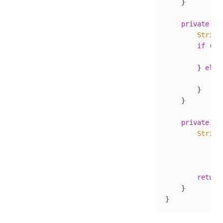
    }
    private
 st
        String
        if
 (
an
            re
        } 
else
            re
        }
    }
    private
 st
        String
              
              
              
        return
    }
}