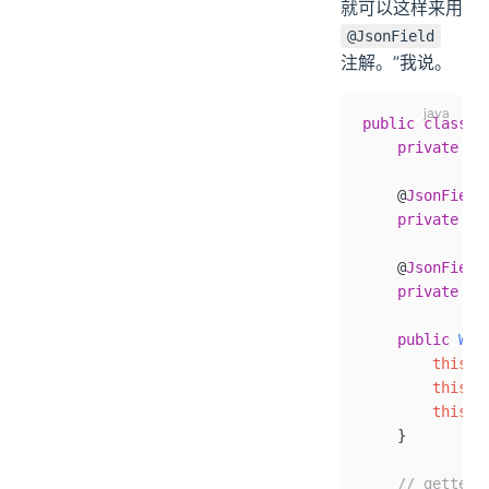
就可以这样来用
@JsonField
注解。”我说。
public
 class
 W
    private
 in
    @
JsonField
    private
 St
    @
JsonField
    private
 St
    public
 Wri
        this
.
a
        this
.
n
        this
.
b
    }
    // getter 