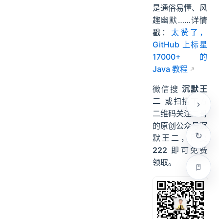
是通俗易懂、风
趣幽默……详情
戳：
太赞了，
GitHub 上标星
17000+ 的
Java 教程
微信搜
沉默王
二
或扫描下方
二维码关注二哥
的原创公众号沉
默王二，回复
222
即可免费
领取。