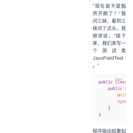
“现在是不是豁
然开朗了？”我
问三妹，看到三
妹点了点头，我
继续说，“接下
来，我们来写一
个测试类
JsonFieldTest
。”
public
 class
 J
    public
 sta
        Writer
        System
    }
}
程序输出结果如