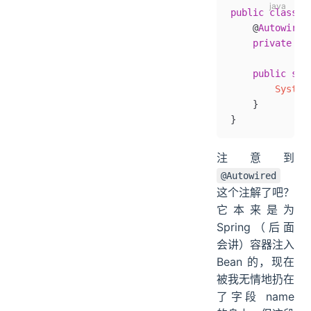
public
 class
 A
    @
Autowired
    private
 St
    public
 sta
        System
    }
}
注意到
@Autowired
这个注解了吧？
它本来是为
Spring（后面
会讲）容器注入
Bean 的，现在
被我无情地扔在
了字段 name