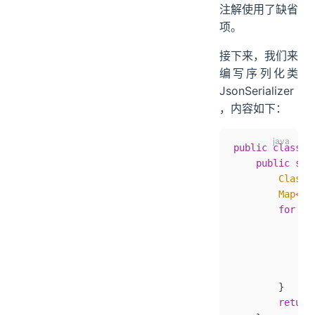
注解使用了缺省
项。
接下来，我们来
编写序列化类
JsonSerializer
，内容如下：
public
 class
 J
    public
 sta
        Class
<
        Map
<
St
        for
 (
F
            fi
            if
              
            }
        }
        return