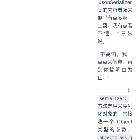
“JsonSerializer
类的内容看起来
似乎有点多啊，
二哥，我有点看
不懂。”三妹
说。
“不要怕，我一
点点来解释，直
到你搞明白为
止。”
1）
serialize()
方法是用来序列
化对象的，它接
收一个 Object
类型的参数。
objectClass.g