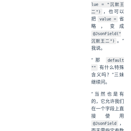
lue = "沉默王
，也可以
二")
把
省
value =
略，变成
@JsonField("
。”
沉默王二")
我说。
“那
default
有什么特殊
""
含义吗？”三妹
继续问。
“当然也是有
的，它允许我们
在一个字段上直
接使用
，
@JsonField
而无需指定参数