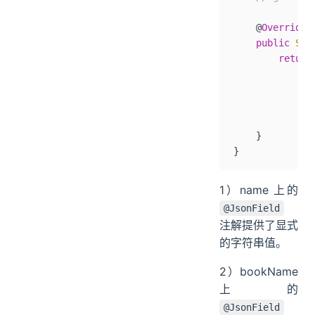
    @
Override
    public
 Str
        return
              
              
              
              
    }
}
1）name 上的
@JsonField
注解提供了显式
的字符串值。
2）bookName
上的
@JsonField