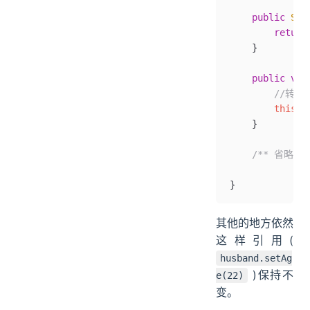
    public
 Str
        return
    }
    public
 voi
        //转
        this
.
a
    }
    /** 省略其他
}
其他的地方依然
这样引用(
husband.setAg
)保持不
e(22)
变。