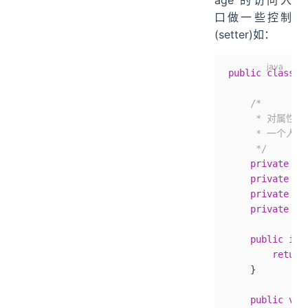
age 的访问入
口做一些控制
(setter)如：
public
 class
 H
    /*
     * 对属性
     * 一个
     */
    private
 St
    private
 St
    private
 in
    private
 Wi
    public
 int
        return
    }
    public
 voi