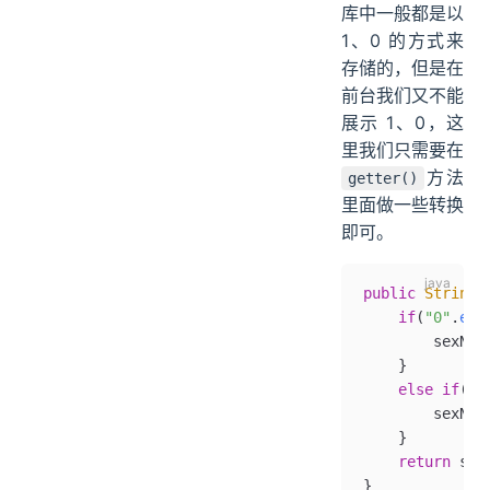
库中一般都是以
1、0 的方式来
存储的，但是在
前台我们又不能
展示 1、0，这
里我们只需要在
方法
getter()
里面做一些转换
即可。
public
 String
 
    if
(
"0"
.
equ
        sexNam
    }
    else
 if
(
"1
        sexNam
    }
    return
 sex
}