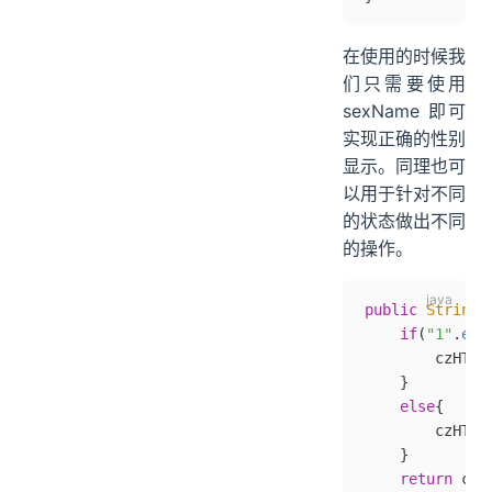
在使用的时候我
们只需要使用
sexName 即可
实现正确的性别
显示。同理也可
以用于针对不同
的状态做出不同
的操作。
public
 String
 
    if
(
"1"
.
equ
        czHTML
    }
    else
{
        czHTML
    }
    return
 czH