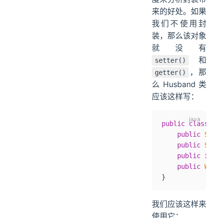
来的好处。如果
我们不使用封
装，那么该对象
就没有
和
setter()
，那
getter()
么 Husband 类
应该这样写：
public
 class
 H
    public
 Str
    public
 Str
    public
 int
    public
 Wif
}
我们应该这样来
使用它：