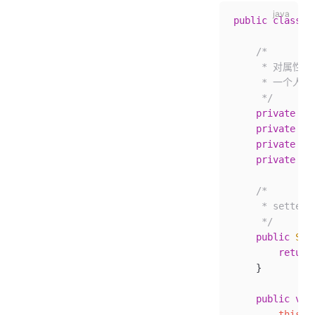
public
 class
 H
    /*
     * 对属性
     * 一个
     */
    private
 St
    private
 St
    private
 in
    private
 Wi
    /*
     * sett
     */
    public
 Str
        return
    }
    public
 voi
        this
.
n