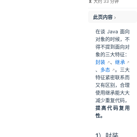
大约 33 分钟
此页内容
1）封装
在谈 Java 面向
2）继承
对象的时候，不
3）多态
得不提到面向对
4）小结
象的三大特征：
封装
、
继承
、
多态
。三大
特征紧密联系而
又有区别，合理
使用继承能大大
减少重复代码，
提高代码复用
性。
1）封装