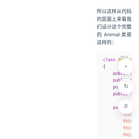
所以这样从代码
的层面上来看我
们设计这个完整
的 Animal 类是
这样的：
class
 Animal
{
    public
 int
    public
 Str
    public
 int
    public
 int
    public
 Ani
        this
.
i
        this
.
n
        this
.
a
        this
.
w