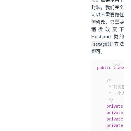
溃。如果使用了
封装，我们完全
可以不需要做任
何修改，只需要
稍微改变下
Husband 类的
方法
setAge()
即可。
public
 class
 H
    /*
     * 对属性
     * 一个
     */
    private
 St
    private
 St
    private
 St
    private
 Wi