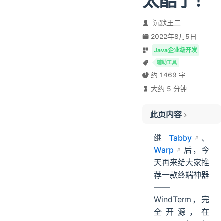
太酷了！
沉默王二
2022年8月5日
Java企业级开发
辅助工具
约 1469 字
大约 5 分钟
此页内容
安装 WindTerm
继
Tabby
、
使用 WindTerm
Warp
后，今
SSH
天再来给大家推
SFTP
荐一款终端神器
自动补全
——
配置 WindTerm
WindTerm，完
全开源，在
如何重置锁屏密码