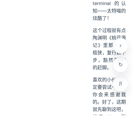
terminal 的认
知——太特喵的
炫酷了！
这个过程就有点
陶渊明《桃花源
记》里那句“初
极狭，复行数十
步，豁然开朗”
的赶脚。
喜欢的小伙伴一
定要尝试一把，
你会来感谢我
的。好了，这期
就先聊到这吧，
毕竟 Warp 刚
公测，后面有机
会再来给大家详