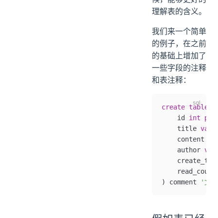
理解表的含义。
我们来一个简单
的例子，在之前
的基础上增加了
一些字段的注释
和表注释：
create
 table
 a
    id 
int
 pri
    title 
varc
    content 
te
    author 
var
    create_tim
    read_count
) comment 
'文章