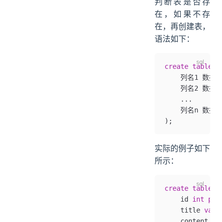
判断表是否存
在，如果不存
在，再创建表，
语法如下：
create
 table
 i
    列名1 数据
    列名2 数据
    ...
    列名n 数据
);
实际的例子如下
所示：
create
 table
 i
    id 
int
 pri
    title 
varc
    content 
te