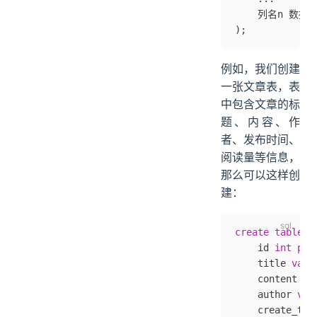
    列名n 数据
);
例如，我们创建
一张文章表，表
中包含文章的标
题、内容、作
者、发布时间、
阅读量等信息，
那么可以这样创
建：
create
 table
 a
    id 
int
 pri
    title 
varc
    content 
te
    author 
var
    create_tim