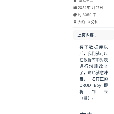
沉默王二
查表
2024年1月27日
不指定数据库
约 3059 字
建表
大约 10 分钟
给表添加注释
假如表已经存在
此页内容
删表
查看表结构
有了数据库以
改表
后，我们就可以
增加字段
在数据库中对表
删除字段
进行增删改查
修改字段
了，这也就意味
修改字段名
着，一名真正的
CRUD Boy 即
修改表名
将到来
技术派的表设计
（😁）。
技术派是如何初始化表的？
小结