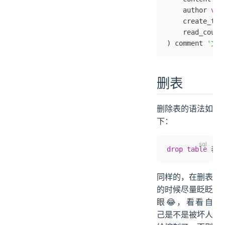
    author 
var
    create_tim
    read_count
) comment 
'文章
删表
删除表的语法如
下：
drop
 table
 表名
同样的，在删表
的时候尽量眨眨
眼😂，看看自
己是不是被坏人