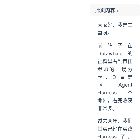
此页内容
01、比拼 Harness 的时代开始了
大家好，我是二
02、Prompt Engineering（2023）
哥呀。
03、Context Engineering（2024-2025）
前阵子在
04、Harness Engineering（2026）
Datawhale 的
05、Harness 六大核心组件
社群里看到黄佳
第一，Agentic Loop——最重要的心脏
老师的一场分
第二，Tool System——Agent 的手脚
享，题目是
第三，Memory & Context Management——Agent 的备忘录
《Agent
第四，Guardrails——缰绳控制
Harness 革
第五，Hooks——Agent 的门卫
命》，看完收获
第六，Session——把对话变成对谈
非常多。
06、Harness 到底解决了什么
过去两年，我们
07、为什么 Claude Code 是 Number One
其实已经在实践
08、Agent 时代我们的出路是什么？
Harness 了，
ending