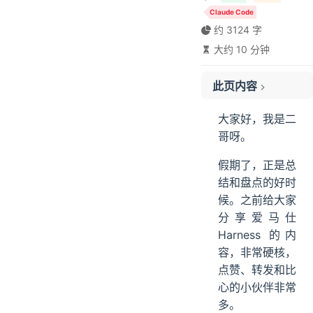
Claude Code
约 3124 字
大约 10 分钟
01、第一梯队：主力生产力工具
先说 OpenAI 的 Codex
此页内容
再说 Anthropic 的 Claude
第三个是阿里的 Qoder
大家好，我是二
02、第二梯队：场景增强工具
哥呀。
Google 的 Gemini 排在前面
假期了，正是总
draw.io 是我的绘图神器
结和盘点的好时
VSCode + GitHub 桌面版
候。之前给大家
03、第三梯队：需要但非必须
分享爱马仕
04、第四梯队：特定场景下的工具
Harness 的内
05、怎么选：场景匹配最重要
容，非常硬核，
ending
点赞、转发和比
心的小伙伴非常
多。