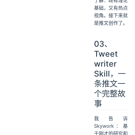
了解：既有理论
基础，又有热点
视角。接下来就
是推文创作了。
03、
Tweet
writer
Skill，一
条推文一
个完整故
事
我告诉
Skywork：基
于刚才的研究和