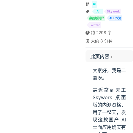
AI
AI
Skywork
桌面版测评
AI工作流
Twitter
约 2298 字
大约 8 分钟
此页内容
01、research Skill，几分钟搞懂一个话题
大家好，我是二
02、websearch Skill，实时抓取热门讨论
哥呀。
03、Tweet writer Skill，一条推文一个完整故事
最近拿到天工
04、PPT Skill，3分钟生成18页专业PPT
Skywork 桌面
05、PDF + docx，一键导出多格式
版的内测资格，
ending
用了一整天，发
现这款国产 AI
桌面应用确实有