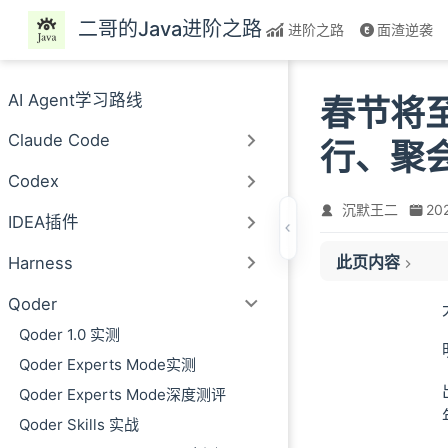
跳至主要內容
二哥的Java进阶之路
进阶之路
面渣逆袭
AI Agent学习路线
春节将至
Claude Code
行、聚
Codex
沉默王二
20
IDEA插件
此页内容
Harness
01、春节出行
02、家庭聚会
Qoder
03、春节祝福
Qoder 1.0 实测
04、5 人团队的 
Qoder Experts Mode实测
05、ending
Qoder Experts Mode深度测评
Qoder Skills 实战