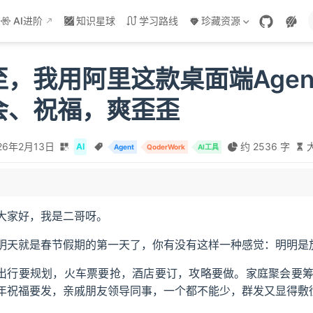
AI进阶
知识星球
学习路线
珍藏资源
，我用阿里这款桌面端Agen
会、祝福，爽歪歪
26年2月13日
约 2536 字
AI
Agent
QoderWork
AI工具
大家好，我是二哥呀。
明天就是春节假期的第一天了，你有没有这样一种感觉：明明是
7 天奇迹
出行要规划，火车票要抢，酒店要订，攻略要做。家庭聚会要
年祝福要发，亲戚朋友领导同事，一个都不能少，群发又显得敷