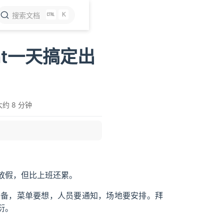
K
搜索文档
t一天搞定出
大约 8 分钟
放假，但比上班还累。
筹备，菜单要想，人员要通知，场地要安排。拜
衍。