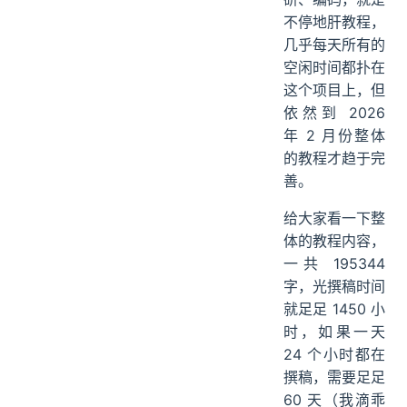
SSE 实时推送
不停地肝教程，
Docker 容器化部署
几乎每天所有的
分布式追踪
空闲时间都扑在
04、PaiFlow 的求职价值
这个项目上，但
05、PaiFlow 项目交付内容
依然到 2026
20+万字详细教程
年 2 月份整体
完整源码
的教程才趋于完
善。
简历写法指导
面试题准备
给大家看一下整
答疑服务
体的教程内容，
06、PaiFlow 适合谁学？
一共 195344
学习方式
字，光撰稿时间
PaiFlow 价格和购买方式
就足足 1450 小
07、Ending
时，如果一天
24 个小时都在
撰稿，需要足足
60 天（我滴乖