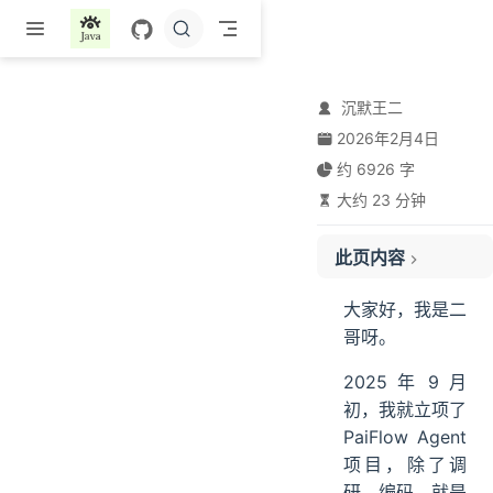
跳至主要內容
沉默王二
2026年2月4日
约 6926 字
大约 23 分钟
此页内容
01、为什么做 PaiFlow?
大家好，我是二
02、PaiFlow 的开发历程
哥呀。
为什么选择 Python+Java 双引擎?
2025 年 9 月
03、PaiFlow 有哪些技术亮点？
初，我就立项了
JDK21+Spring Boot3.5 新特性
PaiFlow Agent
Spring AI+LangGraph4J
项目，除了调
工作流引擎核心机制
研、编码，就是