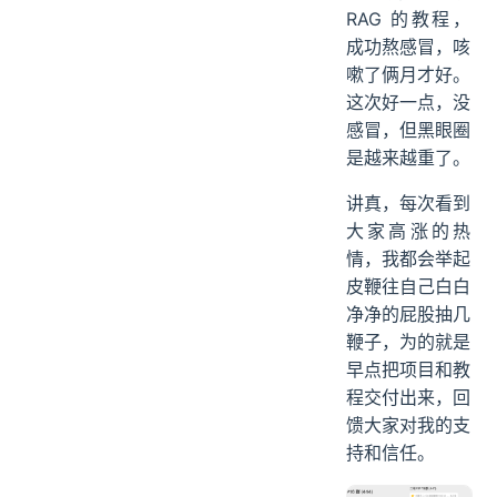
RAG 的教程，
成功熬感冒，咳
嗽了俩月才好。
这次好一点，没
感冒，但黑眼圈
是越来越重了。
讲真，每次看到
大家高涨的热
情，我都会举起
皮鞭往自己白白
净净的屁股抽几
鞭子，为的就是
早点把项目和教
程交付出来，回
馈大家对我的支
持和信任。