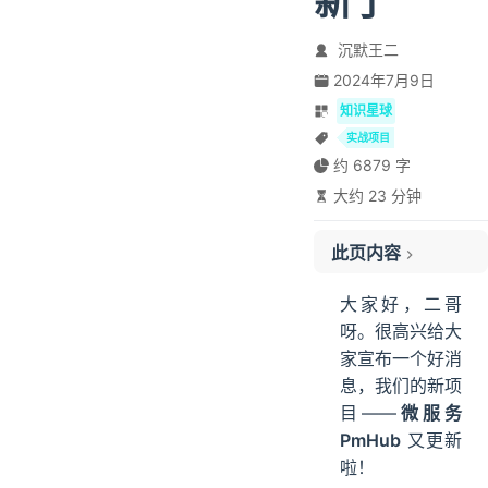
新了
沉默王二
2024年7月9日
知识星球
实战项目
约 6879 字
大约 23 分钟
此页内容
01、PmHub 能让你学到什么？
大家好，二哥
02、如何将 PmHub 写进简历？
呀。很高兴给大
03、PmHub 长什么样子？
家宣布一个好消
04、PmHub 的成长过程
息，我们的新项
05、PmHub 的教程规划
目——
微服务
06、如何快速掌握 PmHub？
PmHub
又更新
啦！
07、PmHub 的未来