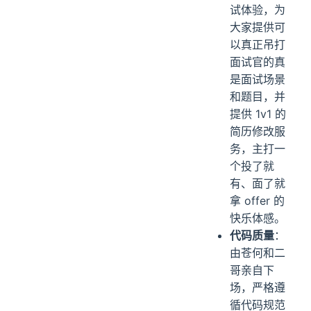
试体验，为
大家提供可
以真正吊打
面试官的真
是面试场景
和题目，并
提供 1v1 的
简历修改服
务，主打一
个投了就
有、面了就
拿 offer 的
快乐体感。
代码质量
：
由苍何和二
哥亲自下
场，严格遵
循代码规范