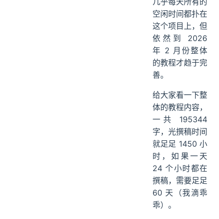
几乎每天所有的
分布式追踪
空闲时间都扑在
04、PaiFlow 的求职价值
这个项目上，但
05、PaiFlow 项目交付内容
依然到 2026
20+万字详细教程
年 2 月份整体
完整源码
的教程才趋于完
善。
简历写法指导
面试题准备
给大家看一下整
答疑服务
体的教程内容，
06、PaiFlow 适合谁学？
一共 195344
学习方式
字，光撰稿时间
PaiFlow 价格和购买方式
就足足 1450 小
07、Ending
时，如果一天
24 个小时都在
撰稿，需要足足
60 天（我滴乖
乖）。