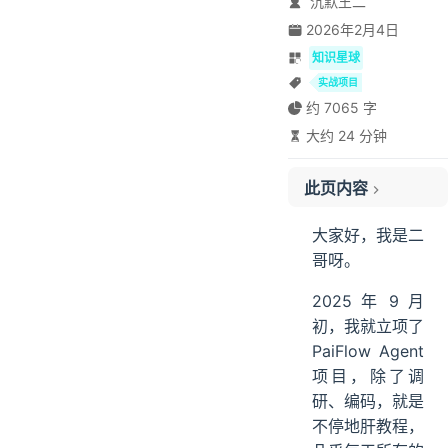
沉默王二
2026年2月4日
知识星球
实战项目
约 7065 字
大约 24 分钟
此页内容
01、为什么做 PaiFlow?
大家好，我是二
02、PaiFlow 的开发历程
哥呀。
为什么选择 Python+Java 双引擎?
2025 年 9 月
03、PaiFlow 有哪些技术亮点？
初，我就立项了
JDK21+Spring Boot3.5 新特性
PaiFlow Agent
Spring AI+LangGraph4J
项目，除了调
工作流引擎核心机制
研、编码，就是
SSE 实时推送
不停地肝教程，
Docker 容器化部署