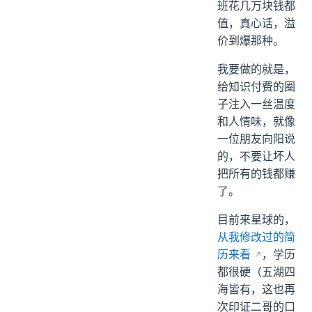
班花几万块钱都
值，真心话，溢
价到爆那种。
我要做的就是，
给知识付费的圈
子注入一丝温度
和人情味，就像
一位朋友向阳说
的，不要让坏人
把所有的钱都赚
了。
目前来星球的，
从我修改过的简
历来看
，学历
都很硬（五湖四
海皆有，这也再
次印证二哥的口