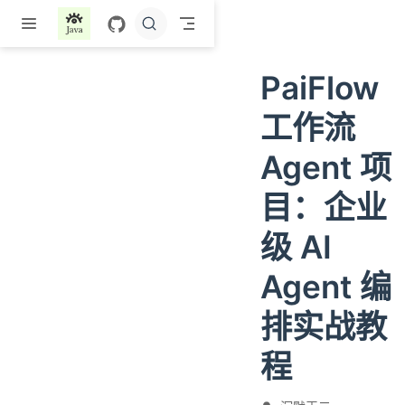
跳至主要內容
PaiFlow
工作流
Agent 项
目：企业
级 AI
Agent 编
排实战教
程