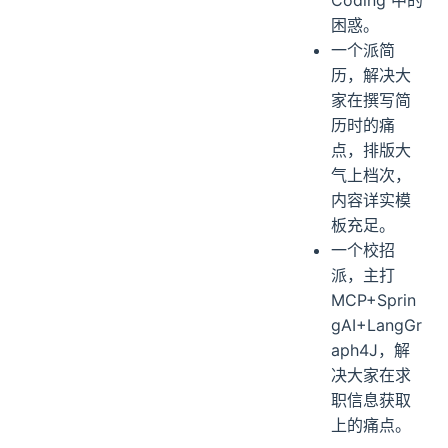
解决大家在
Vibe
Coding 中的
困惑。
一个派简
历，解决大
家在撰写简
历时的痛
点，排版大
气上档次，
内容详实模
板充足。
一个校招
派，主打
MCP+Sprin
gAI+LangGr
aph4J，解
决大家在求