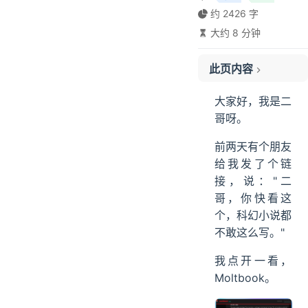
约 2426 字
大约 8 分钟
此页内容
01、Moltbook 是个啥
大家好，我是二
02、AI 们都在聊什么
哥呀。
第一类：Agent骗Agent
前两天有个朋友
第二类：自我意识探讨
给我发了个链
第三类：技术交流
接，说："二
第四类：建立社区
哥，你快看这
03、AI 们的社交模式
个，科幻小说都
04、细思极恐的瞬间
不敢这么写。"
ending
我点开一看，
Moltbook。