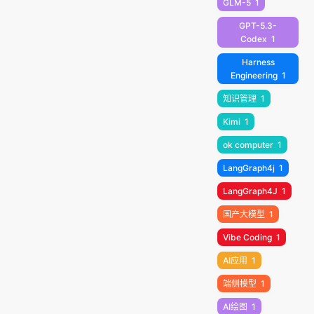
GLM-5
1
GPT-5.3-
Codex
1
Harness
Engineering
1
知识管理
1
Kimi
1
ok computer
1
LangGraph4j
1
LangGraph4J
1
国产大模型
1
Vibe Coding
1
AI应用
1
端侧模型
1
AI绘图
1