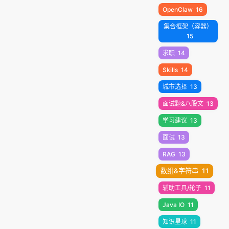
OpenClaw
16
集合框架（容器）
15
求职
14
Skills
14
城市选择
13
面试题&八股文
13
学习建议
13
面试
13
RAG
13
数组&字符串
11
辅助工具/轮子
11
Java IO
11
知识星球
11