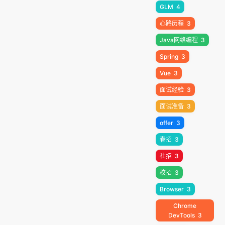
GLM
4
心路历程
3
Java网络编程
3
Spring
3
Vue
3
面试经验
3
面试准备
3
offer
3
春招
3
社招
3
校招
3
Browser
3
Chrome
DevTools
3