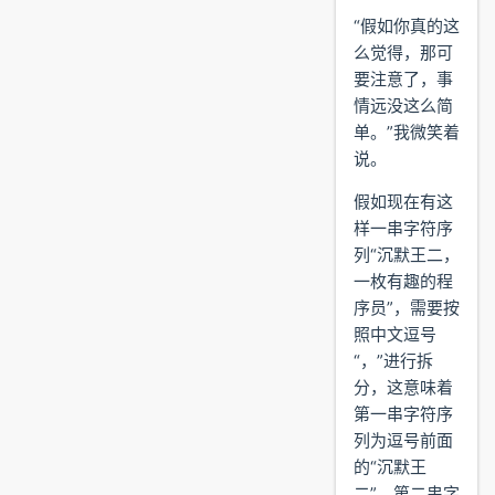
“假如你真的这
么觉得，那可
要注意了，事
情远没这么简
单。”我微笑着
说。
假如现在有这
样一串字符序
列“沉默王二，
一枚有趣的程
序员”，需要按
照中文逗号
“，”进行拆
分，这意味着
第一串字符序
列为逗号前面
的“沉默王
二”，第二串字