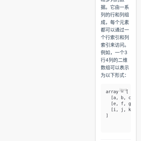
据。它由一系
列的行和列组
成，每个元素
都可以通过一
个行索引和列
索引来访问。
例如，一个3
行4列的二维
数组可以表示
为以下形式：
array 
=
 [
  [a
,
 b
,
 c
,
 d]
  [e
,
 f
,
 g
,
 h]
  [i
,
 j
,
 k
,
 l]
]