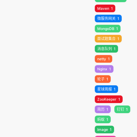
Maven
1
微服务网关
1
MongoDB
1
面试题集合
1
消息队列
1
netty
1
Nginx
1
轮子
1
星球周报
1
ZooKeeper
1
简历
1
钉钉
1
蚂蚁
1
Image
1