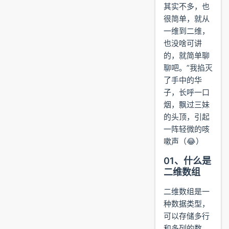
其实不多，也
很简单，就从
一维到二维，
也没啥可讲
的，就简单聊
聊吧。”我掐灭
了手中的华
子，长呼一口
烟，飘过三妹
的头顶，引起
一阵轻微的咳
嗽声（😂）
01、什么是
二维数组
二维数组是一
种数据类型，
可以存储多行
和多列的数