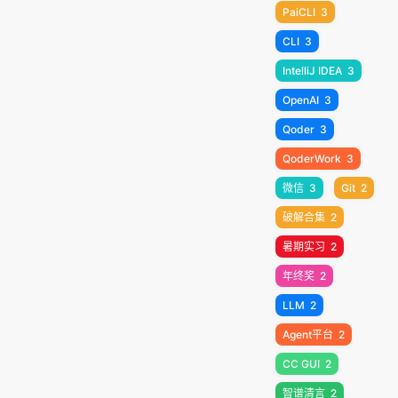
PaiCLI
3
CLI
3
IntelliJ IDEA
3
OpenAI
3
Qoder
3
QoderWork
3
微信
3
Git
2
破解合集
2
暑期实习
2
年终奖
2
LLM
2
Agent平台
2
CC GUI
2
智谱清言
2