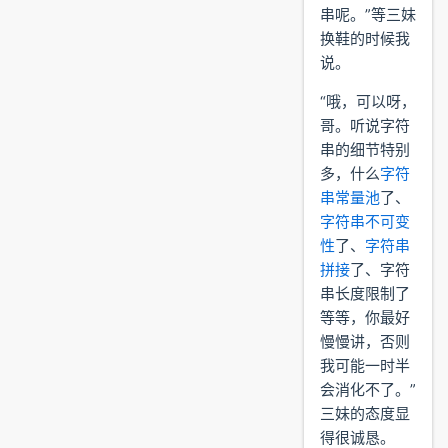
串呢。”等三妹
换鞋的时候我
说。
“哦，可以呀，
哥。听说字符
串的细节特别
多，什么
字符
串常量池
了、
字符串不可变
性
了、
字符串
拼接
了、字符
串长度限制了
等等，你最好
慢慢讲，否则
我可能一时半
会消化不了。”
三妹的态度显
得很诚恳。