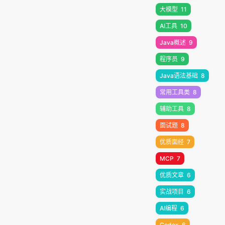
大模型
11
AI工具
10
Java概述
9
程序员
9
Java语法基础
8
常用工具类
8
辅助工具
8
面试题
8
优质面经
7
MCP
7
优质文章
6
实战项目
6
AI编程
6
Codex
6