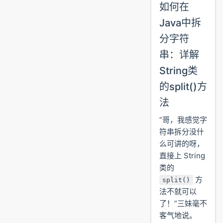
如何在
Java中拆
分字符
串：详解
String类
的split()方
法
“哥，我感觉字
符串拆分没什
么可讲的呀，
直接上 String
类的
方
split()
法不就可以
了！”三妹毫不
客气地说。