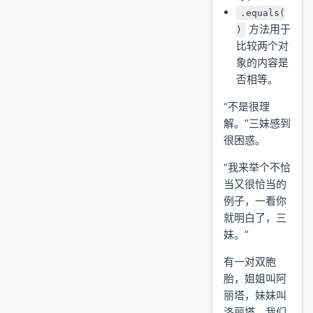
.equals(
方法用于
)
比较两个对
象的内容是
否相等。
“不是很理
解。”三妹感到
很困惑。
“我来举个不恰
当又很恰当的
例子，一看你
就明白了，三
妹。”
有一对双胞
胎，姐姐叫阿
丽塔，妹妹叫
洛丽塔。我们