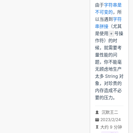
由于
字符串是
不可变的
，所
以当遇到
字符
串拼接
（尤其
是使用
号操
+
作符）的时
候，就需要考
量性能的问
题，你不能毫
无顾虑地生产
太多 String 对
象，对珍贵的
内存造成不必
要的压力。
沉默王二
2023/2/24
大约 9 分钟