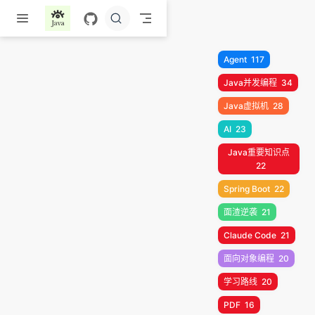
跳至主要內容
Agent
117
Java并发编程
34
Java虚拟机
28
AI
23
Java重要知识点
22
Spring Boot
22
面渣逆袭
21
Claude Code
21
面向对象编程
20
学习路线
20
PDF
16