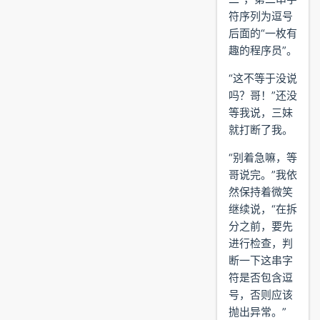
符序列为逗号
后面的“一枚有
趣的程序员”。
“这不等于没说
吗？哥！”还没
等我说，三妹
就打断了我。
“别着急嘛，等
哥说完。”我依
然保持着微笑
继续说，“在拆
分之前，要先
进行检查，判
断一下这串字
符是否包含逗
号，否则应该
抛出异常。”