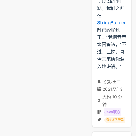
“其实这个问
题，我们之前
在
StringBuilder
时已经聊过
了。”我慢吞吞
地回答道，“不
过，三妹，哥
今天来给你深
入地讲讲。”
沉默王二
2021/7/13
大约 10 分
钟
Java核心
数组&字符串