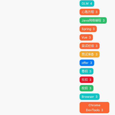
GLM
4
心路历程
3
Java网络编程
3
Spring
3
Vue
3
面试经验
3
面试准备
3
offer
3
春招
3
社招
3
校招
3
Browser
3
Chrome
DevTools
3