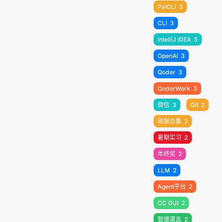
PaiCLI
3
CLI
3
IntelliJ IDEA
3
OpenAI
3
Qoder
3
QoderWork
3
微信
3
Git
2
破解合集
2
暑期实习
2
年终奖
2
LLM
2
Agent平台
2
CC GUI
2
智谱清言
2