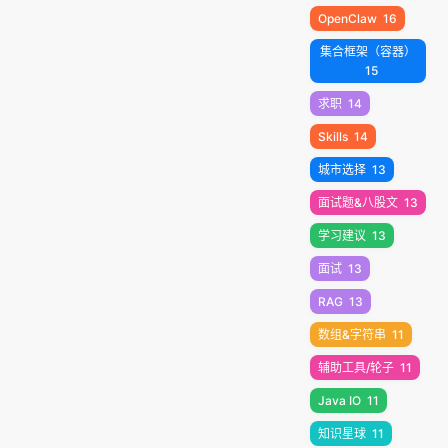
OpenClaw
16
集合框架（容器）
15
求职
14
Skills
14
城市选择
13
面试题&八股文
13
学习建议
13
面试
13
RAG
13
数组&字符串
11
辅助工具/轮子
11
Java IO
11
知识星球
11