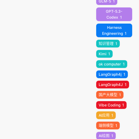
GLM-5
1
GPT-5.3-
Codex
1
Harness
Engineering
1
知识管理
1
Kimi
1
ok computer
1
LangGraph4j
1
LangGraph4J
1
国产大模型
1
Vibe Coding
1
AI应用
1
端侧模型
1
AI绘图
1