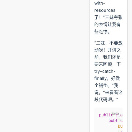
with-
resources
了！”三妹夸张
的表情让我有
些吃惊。
“三妹，不要激
动呀！开讲之
前，我们还是
要来回顾一下
try–catch-
finally，好做
个铺垫。”我
说，“来看看这
段代码吧。”
public
 class
 T
    public
 sta
        Buffer
        try
 {