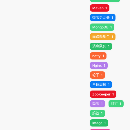
Maven
1
微服务网关
1
MongoDB
1
面试题集合
1
消息队列
1
netty
1
Nginx
1
轮子
1
星球周报
1
ZooKeeper
1
简历
1
钉钉
1
蚂蚁
1
Image
1