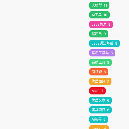
大模型
11
AI工具
10
Java概述
9
程序员
9
Java语法基础
8
常用工具类
8
辅助工具
8
面试题
8
优质面经
7
MCP
7
优质文章
6
实战项目
6
AI编程
6
Codex
6