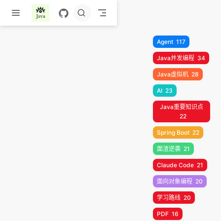
跳至主要內容
Agent
117
Java并发编程
34
Java虚拟机
28
AI
23
Java重要知识点
22
Spring Boot
22
面渣逆袭
21
Claude Code
21
面向对象编程
20
学习路线
20
PDF
16