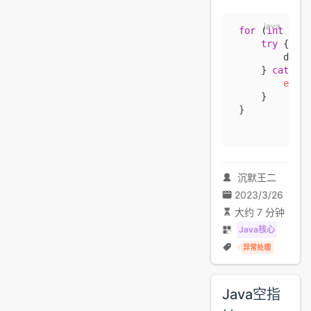
 for
 (
int
 i 
=
 
     try
 {
         dosth
     } 
catch
 (
         e
.
pri
     }
 }
沉默王二
2023/3/26
大约 7 分钟
Java核心
异常处理
Java空指