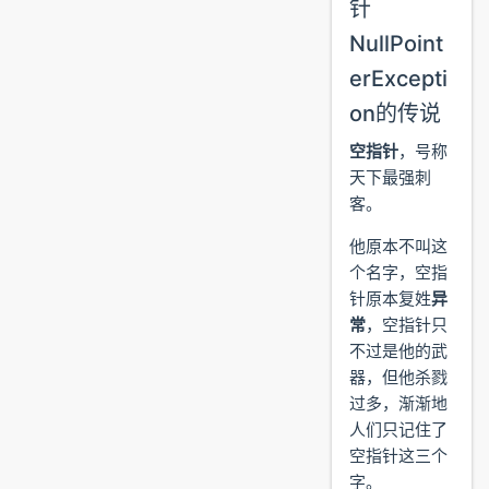
针
NullPoint
erExcepti
on的传说
空指针
，号称
天下最强刺
客。
他原本不叫这
个名字，空指
针原本复姓
异
常
，空指针只
不过是他的武
器，但他杀戮
过多，渐渐地
人们只记住了
空指针这三个
字。