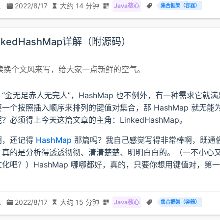
二
2022/8/17
大约 14 分钟
Java核心
集合框架（容器）
LinkedHashMap详解（附源码）
续换个文风来写，给大家一点新鲜的空气。
“金无足赤人无完人”，HashMap 也不例外，有一种需求它就
一个按照插入顺序来排列的键值对集合，那 HashMap 就无能
？必须得上今天这篇文章的主角：LinkedHashMap。
啊，还记得
HashMap
那篇吗？我自己感觉写得非常棒啊，既通
，真的是分析得透透彻彻、清清楚楚、明明白白的。（一不小心
化吧？）HashMap 哪哪都好，真的，只要你想用键值对，第
二
2022/8/17
大约 15 分钟
Java核心
集合框架（容器）