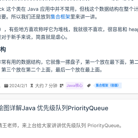
ack 这个类在 Java 应用中并不常用，但栈这个数据结构在整个
重要。所以我们还是放到
集合框架
里来讲一讲。
ck），有些地方喜欢称呼它为堆栈，我就很不喜欢，很容易和 he
是对于新手来说，简直就是虐心。
构
非常有用的数据结构，它就像一摞盘子，第一个放在最下面，第
，第三个放在第二个上面，最后一个放在最上面。
二
2024/2/1
大约 7 分钟
Java核心
集合框架（容器）
绘图详解Java 优先级队列PriorityQueue
王老师，来上台给大家讲讲优先级队列 PriorityQueue。