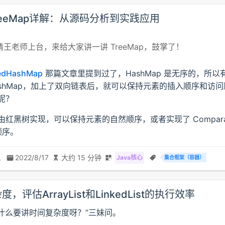
 TreeMap详解：从源码分析到实践应用
王老师上台，来给大家讲一讲 TreeMap，鼓掌了！
edHashMap
那篇文章里提到过了，HashMap 是无序的，所以
dHashMap，加上了双向链表后，就可以保持元素的插入顺序和访
 呢？
ap 由红黑树实现，可以保持元素的自然顺序，或者实现了 Compara
顺序。
二
2022/8/17
大约 15 分钟
Java核心
集合框架（容器）
，评估ArrayList和LinkedList的执行效率
什么要讲时间复杂度呀？”三妹问。