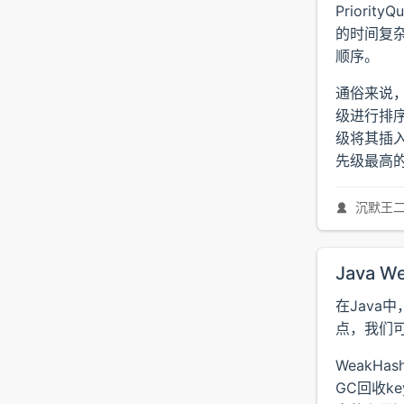
Priori
的时间复
顺序。
通俗来说，
级进行排序
级将其插入
先级最高
沉默王
Java 
在Java
点，我们可
WeakHa
GC回收k