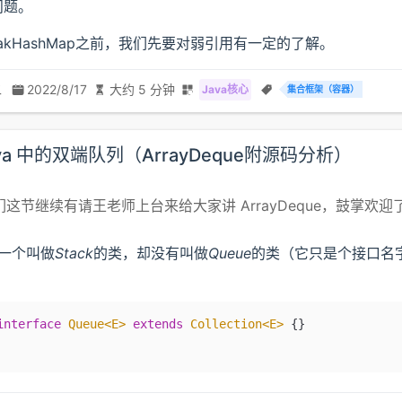
问题。
akHashMap之前，我们先要对弱引用有一定的了解。
二
2022/8/17
大约 5 分钟
Java核心
集合框架（容器）
va 中的双端队列（ArrayDeque附源码分析）
这节继续有请王老师上台来给大家讲 ArrayDeque，鼓掌欢迎了
有一个叫做
Stack
的类，却没有叫做
Queue
的类（它只是个接口名
。
interface
 Queue
<
E
>
 extends
 Collection
<
E
>
 {}