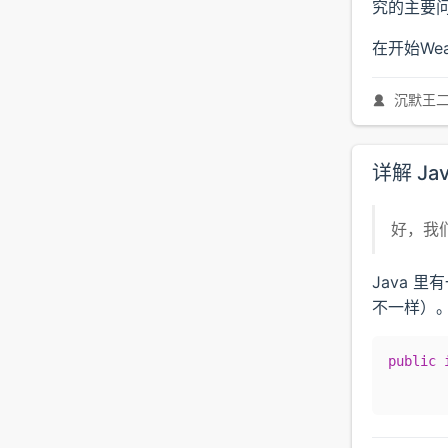
究的主要
在开始We
沉默王
详解 Ja
好，我们
Java 里
不一样）
public
 