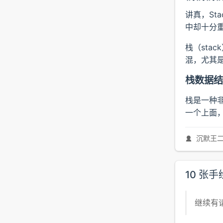
讲真，St
中却十分
栈（sta
混，尤其
栈数据结
栈是一种
一个上面
沉默王
10 张手
继续有请