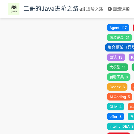
跳至主要內容
二哥的Java进阶之路
进阶之路
面渣逆袭
Agent
117
面渣逆袭
21
集合框架（容
面试
13
R
大模型
11
辅助工具
8
Codex
6
AI Coding
5
GLM
4
心
offer
3
春
IntelliJ IDEA
3