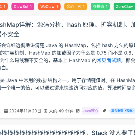
卓
1
ClawBot
1
WeClaw
1
文心一言
1
多模态
1
ZeroClaw
 HashMap详解：源码分析、hash 原理、扩容机制、
程不安全
详细透彻地讲清楚 Java 的 HashMap，包括 hash 方法的
p 的扩容机制、HashMap 的加载因子为什么是 0.75 而不是 0.6
p 为什么是线程不安全的，基本上 HashMap 的
常见面试题
，都
明白。
p 是 Java 中常用的数据结构之一，用于存储键值对。在 HashM
到一个唯一的值，可以通过键来快速访问对应的值，算法时间复
二
2024年11月20日
大约 49 分钟
Java核心
集合框架（容器
栈栈栈栈栈栈栈栈栈栈栈栈栈栈，Stack 没人要了