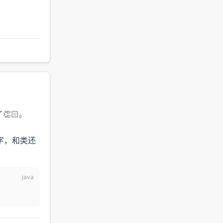
👏🏻。
字，和类还