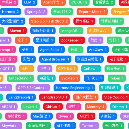
年终奖
2
LLM
2
Agent平台
2
CC GUI
2
智谱清言
2
AI教
Hermes
2
Spring AI
2
开源项目
2
Experts Mode
2
多Agent
大模型测评
2
Step 3.5 Flash 2603
2
操作系统
1
计算机网络
1
1
Maven
1
微服务网关
1
MongoDB
1
面试题集合
1
消息队
ginx
1
轮子
1
星球周报
1
ZooKeeper
1
简历
1
钉钉
1
rompt
1
安全
1
Agent Skills
1
开源
1
ArkClaw
1
火山引擎
敏捷开发
1
实战
1
Agent Browser
1
浏览器自动化
1
电子宠物
1
atGPT
1
插件
1
飞书
1
GPT-5.4
1
CoPaw
1
通义千问
1
1
Embedding
1
AI进化
1
EvoMap
1
飞书CLI
1
Token
1
M-5
1
GPT-5.3-Codex
1
Harness Engineering
1
知识管理
1
K
1
LangGraph4j
1
LangGraph4J
1
国产大模型
1
Vibe Coding
1
AI绘图
1
Lovart
1
GitHub
1
架构
1
Memory
1
Ollama
1
存储管理
1
Mac清理
1
Qwen
1
AI测评
1
AI面试
1
Skil
Skywork
1
桌面版测评
1
AI工作流
1
Twitter
1
火山方舟
1