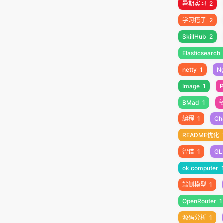
暑期实习
2
学习搭子
2
SkillHub
2
Elasticsearch
netty
1
N
Image
1
P
BMad
1
编程
1
Ch
README优化
智谱
1
GL
ok computer
端侧模型
1
OpenRouter
1
源码分析
1