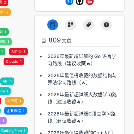
育
2
协作
2
列
1
809
文章
蚂蚁
1
1
AI办公
1
2026年最新超详细的 Go 语言学
Claude
1
习路线（建议收藏🔥）
2026年最值得收藏的数据结构与
API
1
算法学习路线（🔥）
imi
1
2026年最新超详细大数据学习路
AI应用
1
线（建议收藏🔥）
企业微信
1
2026年最新超详细C语言学习路
线（建议收藏🔥）
l
1
Coding Plan
1
2026年最值得收藏的C++入门