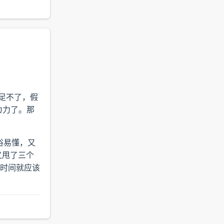
满足不了，假
为力了。那
俗易懂，又
又甩了三个
一时间就应该