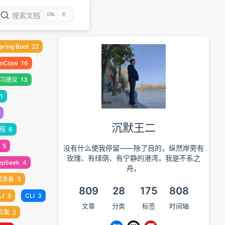
K
搜索文档
pring Boot
22
nClaw
16
习建议
13
1
沉默王二
编程
6
5
没有什么使我停留——除了目的，纵然岸旁有
玫瑰、有绿荫、有宁静的港湾，我是不系之
epSeek
4
舟。
试准备
3
809
28
175
808
LI
3
CLI
3
文章
分类
标签
时间轴
合集
2