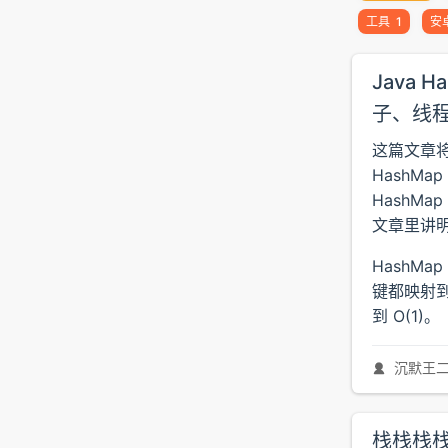
工具
1
安
Java
子、线
这篇文章将会
HashMa
HashMa
文章里讲
HashMa
键都映射
到 O(1)。
沉默王
栈栈栈栈