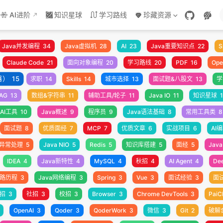
AI进阶
知识星球
学习路线
珍藏资源
Java并发编程
34
Java虚拟机
28
AI
23
Java重要知识点
22
S
Claude Code
21
面向对象编程
20
学习路线
20
PDF
16
Ope
器）
15
求职
14
Skills
14
城市选择
13
面试题&八股文
13
学
AG
13
数组&字符串
11
辅助工具/轮子
11
Java IO
11
知识星球
1
AI工具
10
Java概述
9
程序员
9
Java语法基础
8
常用工具类
8
面试题
8
优质面经
7
MCP
7
优质文章
6
实战项目
6
AI
异常处理
5
Java NIO
5
Redis
5
知识库搭建
5
面经
5
Java
IDEA
4
Java新特性
4
MySQL
4
秋招
4
AI Agent
4
De
路历程
3
Java网络编程
3
Spring
3
Vue
3
面试经验
3
面
招
3
社招
3
校招
3
Browser
3
Chrome DevTools
3
PaiC
OpenAI
3
Qoder
3
QoderWork
3
微信
3
Git
2
破解