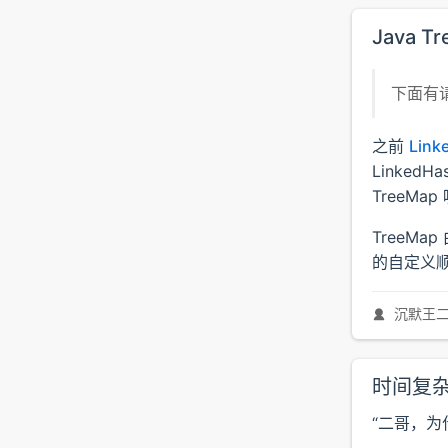
Java
下面有请
之前
Link
Linke
TreeMap
TreeM
的自定义
沉默王
时间复杂度
“二哥，为