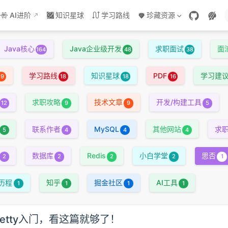
AI进阶
知识星球
学习路线
珍藏资源
Java核心
Java企业级开发
求职面试
面
164
48
38
学习路线
知识星球
PDF
学习建
19
18
18
16
求职攻略
技术文章
开发/构建工具
12
9
9
5
联系作者
MySQL
其他网站
求
5
4
4
4
数据库
Redis
小白学堂
思否
2
2
2
2
1
历程
知乎
掘金社区
AI工具
1
1
1
1
etty入门，看这篇就够了！