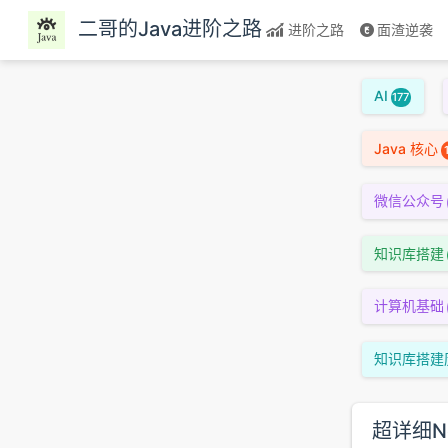
跳至主要內容
二哥的Java进阶之路
进阶之路
面渣逆袭
AI
177
Java 核心
微信公众号
知识库搭建
计算机基础
知识库搭建
超详细N