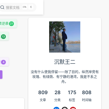
K
搜索文档
渣逆袭
21
议
13
沉默王二
职
4
没有什么使我停留——除了目的，纵然岸旁有
玫瑰、有绿荫、有宁静的港湾，我是不系之
舟。
809
28
175
808
文章
分类
标签
时间轴