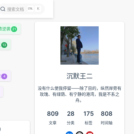
K
搜索文档
渣逆袭
21
议
13
沉默王二
职
4
没有什么使我停留——除了目的，纵然岸旁有
玫瑰、有绿荫、有宁静的港湾，我是不系之
舟。
809
28
175
808
文章
分类
标签
时间轴
)