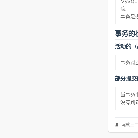
MyS
滚。
事务是通
事务的
活动的（a
事务对
部分提交的（
当事务
没有刷
沉默王