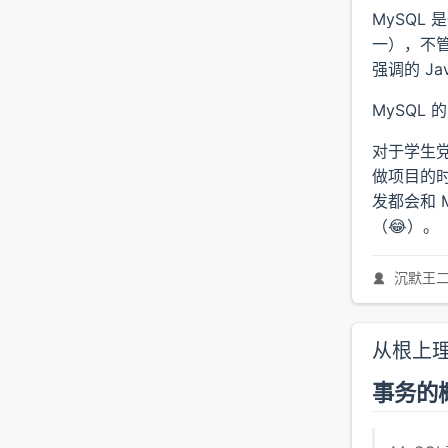
MySQL
一），不
强调的 J
MySQL
对于学生党
做项目的时
发都会和 
（😂）。
沉默王
从根上理解
事务的