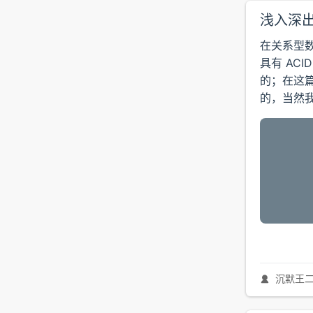
浅入深出
在关系型
具有 AC
的；在这
的，当然我
沉默王