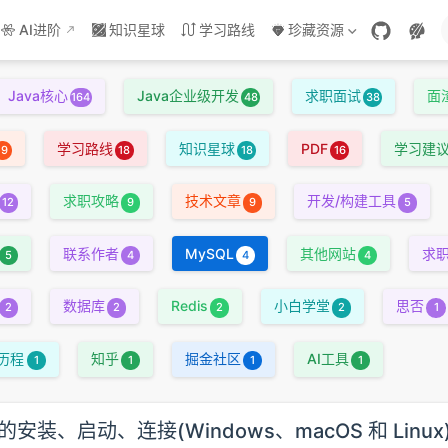
AI进阶
知识星球
学习路线
珍藏资源
Java核心
Java企业级开发
求职面试
面
164
48
38
学习路线
知识星球
PDF
学习建
19
18
18
16
求职攻略
技术文章
开发/构建工具
12
9
9
5
联系作者
MySQL
其他网站
求
5
4
4
4
数据库
Redis
小白学堂
思否
2
2
2
2
1
历程
知乎
掘金社区
AI工具
1
1
1
1
 的安装、启动、连接(Windows、macOS 和 Linux