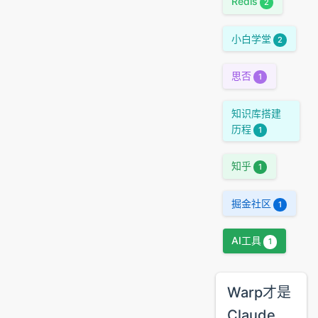
Redis
2
小白学堂
2
思否
1
知识库搭建
历程
1
知乎
1
掘金社区
1
AI工具
1
Warp才是
Claude