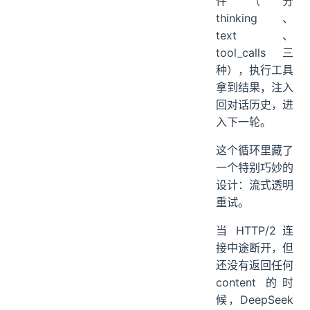
请求发给
LLM，解析流式
返回的 SSE 事
件（分
thinking、
text、
tool_calls 三
种），执行工具
拿到结果，注入
回对话历史，进
入下一轮。
这个循环里藏了
一个特别巧妙的
设计：流式透明
重试。
当 HTTP/2 连
接中途断开，但