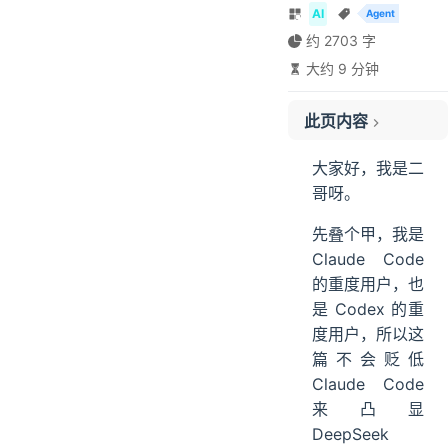
AI
Agent
约 2703 字
大约 9 分钟
此页内容
01、DeepSeek TUI 安装
02、偷师 DeepSeek TUI
大家好，我是二
03、DeepSeek TUI 小试牛刀
哥呀。
04、Rust 双二进制架构
先叠个甲，我是
05、思维链和百万上下文
Claude Code
06、RLM 并行子代理
的重度用户，也
07、三档交互模式
是 Codex 的重
08、Skills 兼容和 MCP 生态
度用户，所以这
ending
篇不会贬低
Claude Code
来凸显
DeepSeek