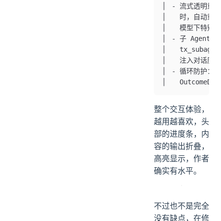
▏ - 流式透明重试
▏   时，自动重
▏   模型下特别
▏ - 子 Agent
▏   tx_subage
▏   注入对话历史
▏ - 循环防护：Lo
▏   OutcomeD
整个交互体验，
越用越喜欢，头
部的进度条，内
容的输出折叠，
高亮显示，作者
确实有水平。