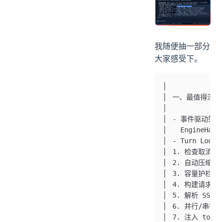
我随便抽一部分
大家感受下。
▏
▏ 一、最值得深
▏
▏ - 事件驱动架构：
▏   EngineHa
▏ - Turn Loo
▏ 1. 检查取消、s
▏ 2. 自动压缩
▏ 3. 容量护栏检查（
▏ 4. 构建请求 →
▏ 5. 解析 SSE 事
▏ 6. 并行/串行
▏ 7. 注入 tool