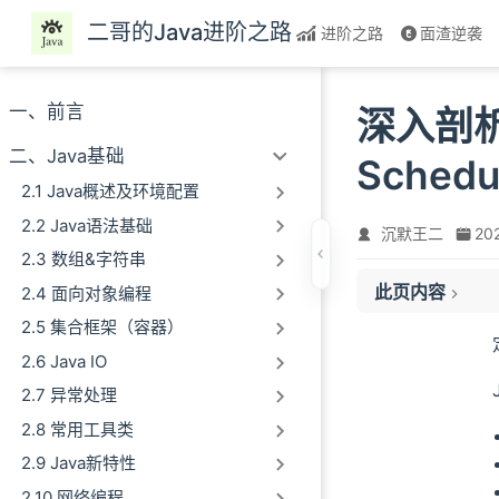
跳至主要內容
二哥的Java进阶之路
进阶之路
面渣逆袭
一、前言
深入剖析
二、Java基础
Schedu
2.1 Java概述及环境配置
2.2 Java语法基础
沉默王二
20
2.3 数组&字符串
此页内容
2.4 面向对象编程
使用案例
2.5 集合框架（容器）
类结构
01、scheduleAtF
2.6 Java IO
02、scheduleWit
2.7 异常处理
主要方法
2.8 常用工具类
schedule
2.9 Java新特性
scheduleAtFixe
2.10 网络编程