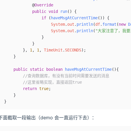
            @
Override
            public
 void
 run
()
 {
                if
 (
haveMsgAtCurrentTime
()) {
                    System
.
out
.
println
(
df
.
format
(
new
 D
                    System
.
out
.
println
(
"大家注意了，我要
                }
            }
        }, 
1
, 
1
, 
TimeUnit
.
SECONDS
);
    }
    public
 static
 boolean
 haveMsgAtCurrentTime
(){
        //查询数据库，有没有当前时间需要发送的消息
        //这里省略实现，直接返回true
        return
 true
;
    }
}
下面截取一段输出（demo 会一直运行下去）：