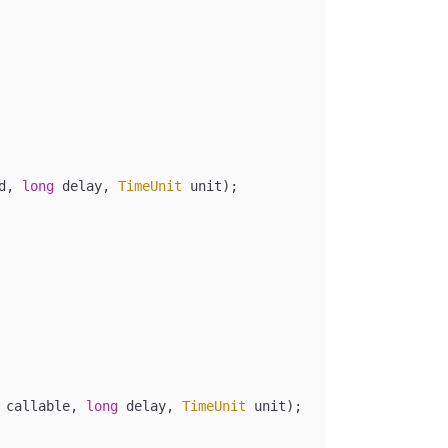
d
, 
long
 delay
, 
TimeUnit
 unit
);
 
callable
, 
long
 delay
, 
TimeUnit
 unit
);