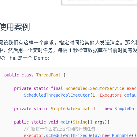
使用案例
假设我们有这样一个需求，指定时间给其他人发送消息。那么
中，然后用一个定时任务，每隔 1 秒检查数据库在当前时间有
呢？下面是一个 Demo:
public
 class
 ThreadPool
 {
    private
 static
 final
 ScheduledExecutorService
 exec
        ScheduledThreadPoolExecutor
(
1
,
 Executors
.
defau
    private
 static
 SimpleDateFormat
 df 
=
 new
 SimpleDat
    public
 static
 void
 main
(
String
[] 
args
){
        // 新建一个固定延迟时间的计划任务
        executor
.
scheduleWithFixedDelay
(
new
 Runnable
()