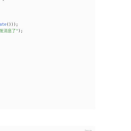
ate
()));
发消息了"
);