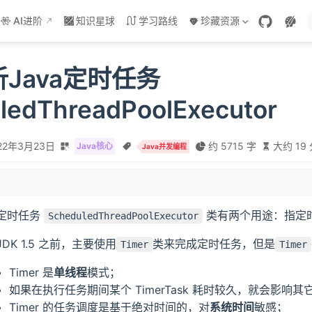
AI进阶
知识星球
学习路线
珍藏资源
Java定时任务
ledThreadPoolExecutor
22年3月23日
约 5715 字
大约 19
Java核心
Java并发编程
定时任务
类有两个用途：指定
ScheduledThreadPoolExecutor
ixedRate
JDK 1.5 之前，主要使用
类来完成定时任务，但是
hFixDelay
Timer
Timer
Timer 是
单线程
模式；
如果在执行任务期间某个 TimerTask 耗时较久，就会影响
dRate
Timer 的任务调度是基于绝对时间的，对
系统时间
敏感；