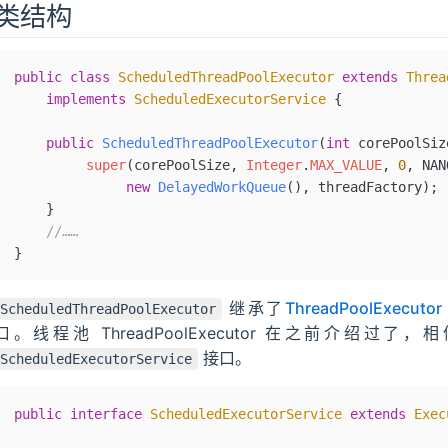
类结构
public
 class
 ScheduledThreadPoolExecutor
 extends
 Threa
	implements
 ScheduledExecutorService
 {
    public
 ScheduledThreadPoolExecutor
(
int
 corePoolSiz
         super
(corePoolSize, 
Integer
.
MAX_VALUE
, 
0
, NAN
              new
 DelayedWorkQueue
(), threadFactory);
    }
    //……
}
继承了
ThreadPoolExecutor
ScheduledThreadPoolExecutor
口。线程池 ThreadPoolExecutor 在之前介
接口。
ScheduledExecutorService
public
 interface
 ScheduledExecutorService
 extends
 Exec