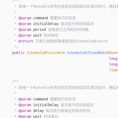
    /**
     * 安排一个Runnable任务在给定的初始延迟后首次执行，随后
     *
     * 
@param
 command
 需要执行的任务
     * 
@param
 initialDelay
 首次执行的初始延迟
     * 
@param
 period
 连续执行之间的时间间隔
     * 
@param
 unit
 时间单位
     * 
@return
 可用于提取结果或取消的ScheduledFuture
     */
    public
 ScheduledFuture
<
?
>
 scheduleAtFixedRate
(
Runn
                                                  long
                                                  long
                                                  Time
    /**
     * 安排一个Runnable任务在给定的初始延迟后首次执行，
     *
     * 
@param
 command
 需要执行的任务
     * 
@param
 initialDelay
 首次执行的初始延迟
     * 
@param
 delay
 每次执行结束后的延迟时间
     * 
@param
 unit
 时间单位