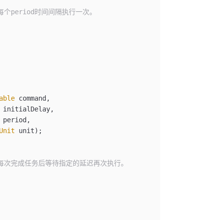
每个period时间间隔执行一次。
able
 command
,
 initialDelay
,
 period
,
Unit
 unit
);
随后每次完成任务后等待指定的延迟再次执行。