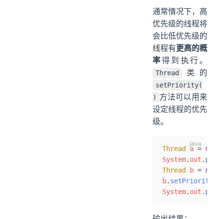
通常情况下，高
优先级的线程将
会比低优先级的
线程有
更高的概
率
得到执行。
类的
Thread
setPriority(
方法可以用来
)
设定线程的优先
级。
Thread
 a 
=
 new
System
.
out
.
pri
Thread
 b 
=
 new
b
.
setPriority
(
System
.
out
.
pri
输出结果：