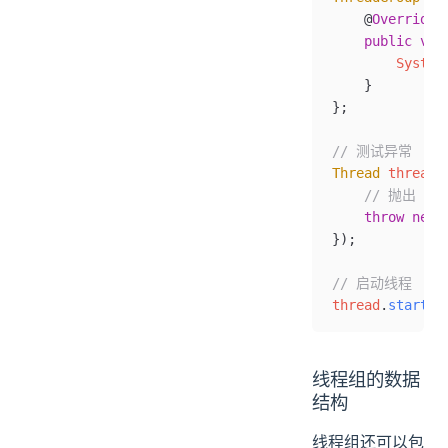
    @
Override
    public
 voi
        System
    }
}
;
// 测试异常
Thread
 thread 
    // 抛出 un
    throw
 new
 
})
;
// 启动线程
thread
.
start
()
线程组的数据
结构
线程组还可以包