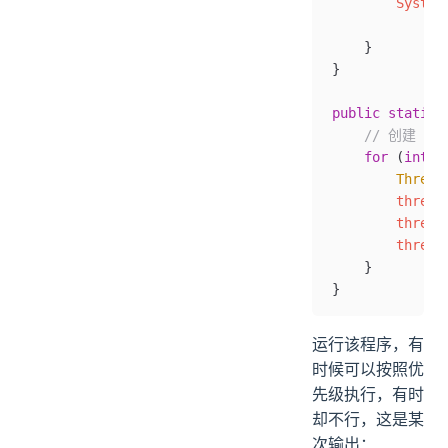
        System
              
    }
}
public
 static
 
    // 创建 1
    for
 (
int
 i
        Thread
        thread
        thread
        thread
    }
}
运行该程序，有
时候可以按照优
先级执行，有时
却不行，这是某
次输出：