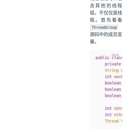
含其他的线程
组，不仅仅是线
程。首先看看
ThreadGroup
源码中的成员变
量。
public
 class
 T
    private
 fi
    String
 nam
    int
 maxPri
    boolean
 de
    boolean
 da
    boolean
 vm
    int
 nUnsta
    int
 nthrea
    Thread
 thr