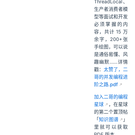
ThreadLocal、
生产者消费者模
型等面试和开发
必须掌握的内
容，共计 15 万
余字，200+张
手绘图，可以说
是通俗易懂、风
趣幽默……详情
戳：
太赞了，二
哥的并发编程进
阶之路.pdf
加入二哥的编程
星球
，在星球
的第二个置顶帖
「
知识图谱
」
里就可以获取
PDF 版本。