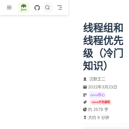
跳至主要內容
线程组和
线程优先
级（冷门
知识）
沉默王二
2022年3月23日
Java核心
Java并发编程
约 2579 字
大约 9 分钟