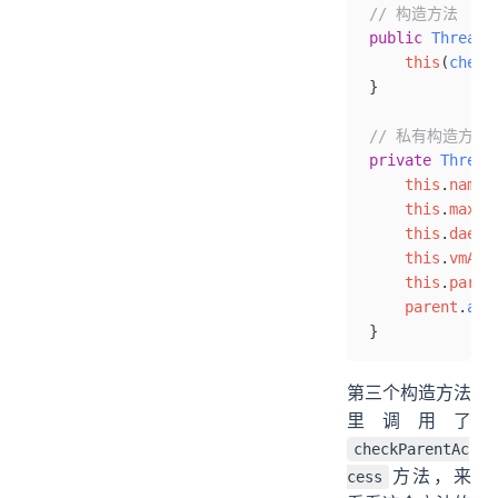
// 构造方法
public
 ThreadG
    this
(
check
}
// 私有构造方
private
 Thread
    this
.
name
 
    this
.
maxPr
    this
.
daemo
    this
.
vmAll
    this
.
paren
    parent
.
add
}
第三个构造方法
里调用了
checkParentAc
方法，来
cess