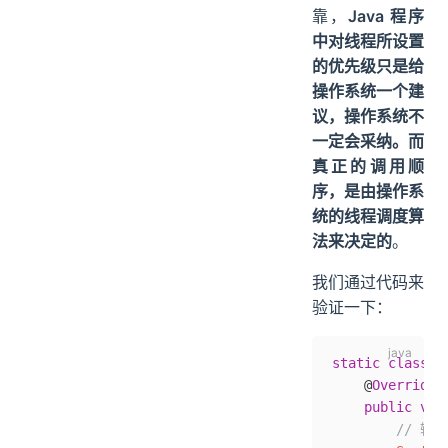
靠，
Java 程序
中对线程所设置
的优先级只是给
操作系统一个建
议，操作系统不
一定会采纳。而
真正的调用顺
序，是由操作系
统的线程调度算
法来决定的
。
我们通过代码来
验证一下：
static
 class
 M
    @
Override
    public
 voi
        //