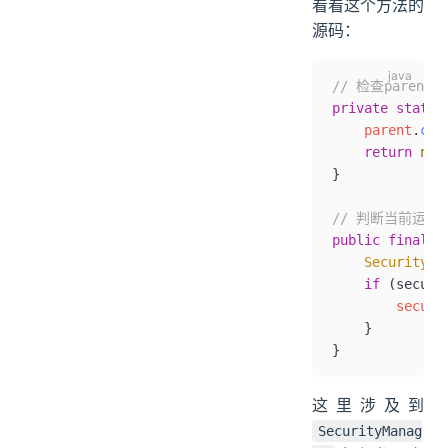
看看这个方法的
源码：
// 检查parent T
private
 static
    parent
.
che
    return
 nul
}
// 判断当前运
public
 final
 v
    SecurityMa
    if
 (securi
        securi
    }
}
这里涉及到
SecurityManag