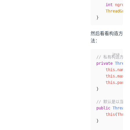
    int
 ngroup
    ThreadGrou
}
然后看看构造方
法：
// 私有构造方法
private
 Thread
    this
.
name
 
    this
.
maxPr
    this
.
paren
}
// 默认是以当前T
public
 ThreadG
    this
(
Threa
}