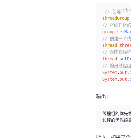
 // 创建一个线
ThreadGroup
 gr
// 将线程组的优
group
.
setMaxPr
// 创建一个线程，
Thread
 thread 
// 企图将线程的
thread
.
setPrio
// 输出线程组
System
.
out
.
pri
System
.
out
.
pri
输出：
线程组的优先级是
线程的优先级是：
所以，如果某个