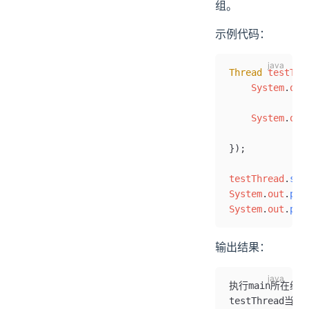
组。
示例代码：
Thread
 testThr
    System
.
out
            Th
    System
.
out
            Th
})
;
testThread
.
sta
System
.
out
.
pri
System
.
out
.
pri
输出结果：
执行main所在线程
testThread当