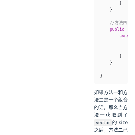
		}
	}
	//方法四
	public
  vo
		synch
			in
			
		}
	}
}
如果方法一和方
法二是一个组合
的话，那么当方
法一获取到了
的 size
vector
之后，方法二已