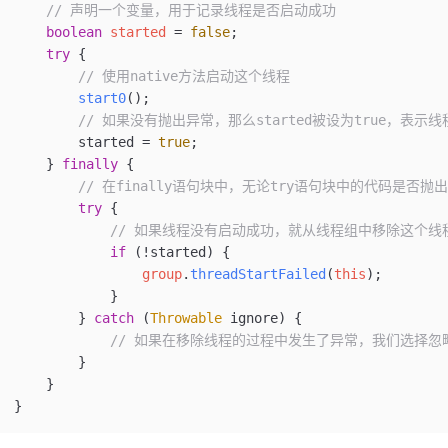
    // 声明一个变量，用于记录线程是否启动成功
    boolean
 started 
=
 false
;
    try
 {
        // 使用native方法启动这个线程
        start0
()
;
        // 如果没有抛出异常，那么started被设为true，表示
        started 
=
 true
;
    } 
finally
 {
        // 在finally语句块中，无论try语句块中的代码是否
        try
 {
            // 如果线程没有启动成功，就从线程组中移除这个线
            if
 (
!
started) {
                group
.
threadStartFailed
(
this
);
            }
        } 
catch
 (
Throwable
 ignore
) {
            // 如果在移除线程的过程中发生了异常，我们选择
        }
    }
}