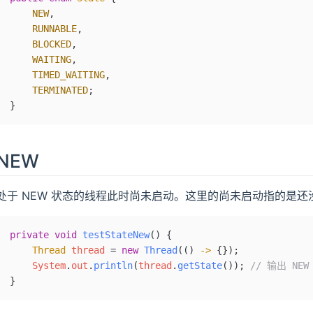
    NEW
,
    RUNNABLE
,
    BLOCKED
,
    WAITING
,
    TIMED_WAITING
,
    TERMINATED
;
}
NEW
处于 NEW 状态的线程此时尚未启动。这里的尚未启动指的是还没调
private
 void
 testStateNew
() {
    Thread
 thread 
=
 new
 Thread
(() 
->
 {})
;
    System
.
out
.
println
(
thread
.
getState
());
 // 输出 NEW
}