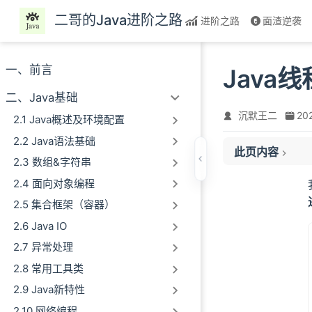
跳至主要內容
二哥的Java进阶之路
进阶之路
面渣逆袭
一、前言
Java
二、Java基础
沉默王二
20
2.1 Java概述及环境配置
NEW
2.2 Java语法基础
此页内容
关于 start 的
2.3 数组&字符串
RUNNABLE
2.4 面向对象编程
BLOCKED
2.5 集合框架（容器）
WAITING
2.6 Java IO
TIMED_WAITING
2.7 异常处理
TERMINATED
2.8 常用工具类
线程状态的转换
BLOCKED 与 R
2.9 Java新特性
WAITING 状态与
2.10 网络编程