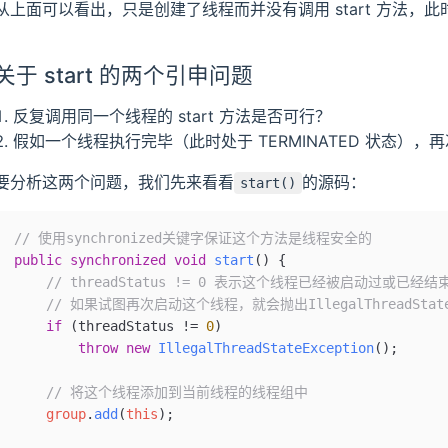
从上面可以看出，只是创建了线程而并没有调用 start 方法，此
关于 start 的两个引申问题
反复调用同一个线程的 start 方法是否可行？
假如一个线程执行完毕（此时处于 TERMINATED 状态），再
要分析这两个问题，我们先来看看
的源码：
start()
// 使用synchronized关键字保证这个方法是线程安全的
public
 synchronized
 void
 start
() {
    // threadStatus != 0 表示这个线程已经被启动过或已经结
    // 如果试图再次启动这个线程，就会抛出IllegalThreadState
    if
 (threadStatus 
!=
 0
)
        throw
 new
 IllegalThreadStateException
()
;
    // 将这个线程添加到当前线程的线程组中
    group
.
add
(
this
);