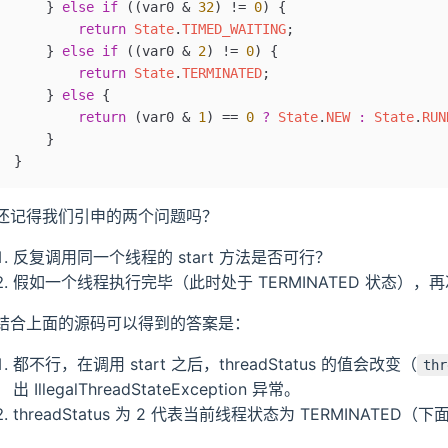
    } 
else
 if
 ((var0 
&
 32
) 
!=
 0
) {
        return
 State
.
TIMED_WAITING
;
    } 
else
 if
 ((var0 
&
 2
) 
!=
 0
) {
        return
 State
.
TERMINATED
;
    } 
else
 {
        return
 (var0 
&
 1
) 
==
 0
 ?
 State
.
NEW
 :
 State
.
RUN
    }
}
还记得我们引申的两个问题吗？
反复调用同一个线程的 start 方法是否可行？
假如一个线程执行完毕（此时处于 TERMINATED 状态），再
结合上面的源码可以得到的答案是：
都不行，在调用 start 之后，threadStatus 的值会改变（
thr
出 IllegalThreadStateException 异常。
threadStatus 为 2 代表当前线程状态为 TERMINATED（