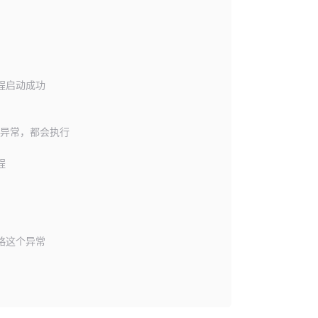
线程启动成功
抛出异常，都会执行
程
忽略这个异常