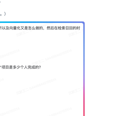
”
来。）