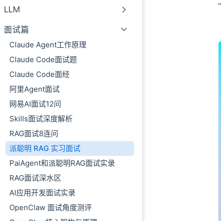
LLM
07、Elastic
08、为什么你们做
面试篇
09、AI 用的模
Claude Agent工作原理
10、你平时在用那
Claude Code面试题
11、那怎么知道 
Claude Code面经
12、平时会关注
阿里Agent面试
13、那如果说我们
网易AI面试12问
14、你是怎么理解 ski
Skills面试深度解析
15、那么在实际
RAG面试8连问
16、自己写过 ski
派聪明 RAG 实习面试
PaiAgent和派聪明RAG面试实录
RAG面试深水区
AI应用开发面试实录
OpenClaw 面试角度测评