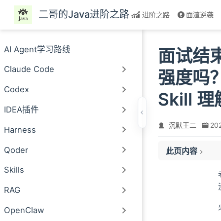
跳至主要內容
二哥的Java进阶之路
进阶之路
面渣逆袭
AI Agent学习路线
面试结
Claude Code
强度吗？
Codex
Skil
IDEA插件
沉默王二
20
Harness
content
Qoder
此页内容
02、为什么选择千
Skills
03、这个 KNN
RAG
04、BM25 是什
05、在实际完成
OpenClaw
06、在整个这个