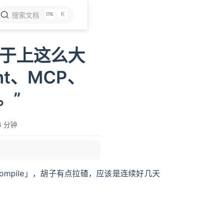
K
搜索文档
至于上这么大
nt、MCP、
。”
4 分钟
01、RAG 项目，你里边的分片是怎么设计的？然后还有就是内容的解析以及向量化又是怎么做的，然后在检索召回的时候又是怎么做的？
 compile」，胡子有点拉碴，应该是连续好几天