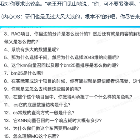
“我对你要求比较高。”老王开门见山地说，“你，可不要紧张啊。
Search KNN 向量召回的一个响应耗时大概有多少？
（内心OS：哥们也是见过大风大浪的，根本不怕好吧，你尽管
这个东西要用 es 呢？
型是啥什么？
个 AI 编程的时候，是怎么去使用的？
AI 做的对不对呢？
一些就是技术前沿的动态吗？怎么关注的呢？以什么方式呢？
要把这个 rag 升级成一个智能体需要怎么做？
lls, mcp 还有 tool 的?
的使用当中，就是说你在 AI 编程的过程当中，你觉得哪种会用的比较多？
lls 吗？没有，那有看过 skills 的具体实现吗？