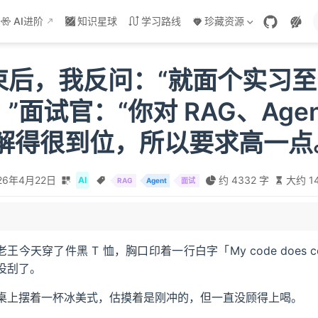
AI进阶
知识星球
学习路线
珍藏资源
束后，我反问：“就面个实习
”面试官：“你对 RAG、Age
l 理解得很到位，所以要求高一点
26年4月22日
约 4332 字
大约 1
AI
RAG
Agent
面试
问，然后为什么选择 2048 维的向量呢？
老王今天穿了件黑 T 恤，胸口印着一行白字「My code does
 向量召回以及那个 BM25 重排序是怎么做的呢？
没刮了。
么呢？
桌上摆着一杯冰美式，估摸着是刚冲的，但一直没顾得上喝。
这个项目的时候，你有哪些感悟或者说感受，这个项目是多少个人完成的？
项目当中，你觉得 AI 承担了一个什么样的角色呢？