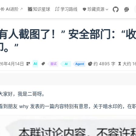
AI进阶
知识星球
学习路线
珍藏资源
有人截图了！” 安全部门：“
。”
26年4月14日
约 4895 字
大约 1
AI
面试
AI
Agent
是什么？
F 和 HTML 复刻为什么能去掉暗水印？
大家好，我是二哥呀。
eamable HTTP 有什么区别？
看到朋友 why 发表的一篇内容特别有意思，关于暗水印的，
候会失效？
权方案，结合 Claude Code 说一下
含什么部分？请求头有什么字段？
成？解决了 Cookie 和 Session 的什么问题？