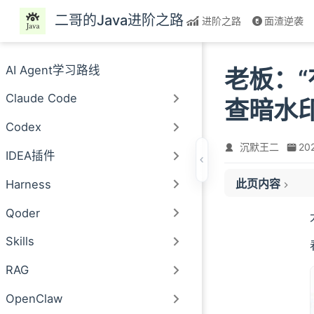
跳至主要內容
二哥的Java进阶之路
进阶之路
面渣逆袭
AI Agent学习路线
老板：“
Claude Code
查暗水印
Codex
沉默王二
20
IDEA插件
content
此页内容
Harness
01、暗水印到底
02、转成单帧 GI
Qoder
03、SSE 和 Str
Skills
04、长连接啥时
05、如何设计一个鉴
RAG
06、HTTP 包
OpenClaw
07、JWT 由什么组