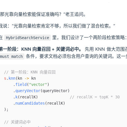
“那光靠向量检索能保证准确吗？”老王追问。
我说：“光靠向量检索肯定不够，所以我们做了混合检索。”
在
里，我们设计了一个两阶段检索策略
HybridSearchService
第一阶段：KNN 向量召回 + 关键词必中。
先用 KNN 做大范围
条件，要求文档必须包含用户查询的关键词。这一步
must match
// 第一阶段：KNN 向量召回
s
.
knn
(kn 
->
 kn
    .
field
(
"vector"
)
    .
queryVector
(queryVector)
    .
k
(recallK)              
// recallK = topK * 30
    .
numCandidates
(recallK)
);
// 关键词必中