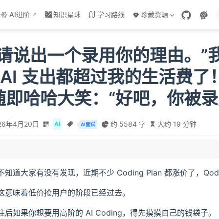
AI进阶
知识星球
学习路线
珍藏资源
“请说出一个录用你的理由。”
 AI 支出都超过我的生活费了
随即哈哈大笑：“好吧，你被录
26年4月20日
约 5584 字
大约 19 分钟
AI
AI面试
不知道大家有没有发现，近期不少 Coding Plan 都涨价了，Q
ing 向量检索的原理是什么？如何保证检索准确性？
这意味着低价抢用户的阶段已经过去。
 Calling 如何解析用户的意图？
能是怎么实现的？
往后如果你想要用高阶的 AI Coding，得先摸摸自己的钱袋子。
导入向量数据库？切割的依据是什么？