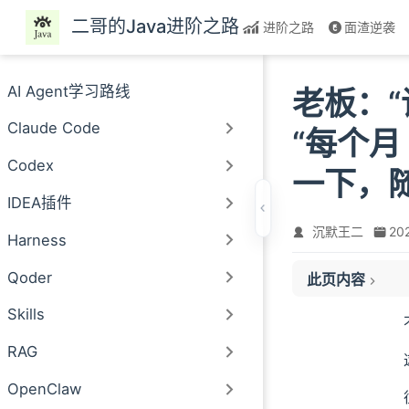
跳至主要內容
二哥的Java进阶之路
进阶之路
面渣逆袭
AI Agent学习路线
老板：
Claude Code
“每个月
Codex
一下，
IDEA插件
沉默王二
20
Harness
Qoder
此页内容
content
Skills
01、Embedd
RAG
02、Function
03、对话记忆功
OpenClaw
04、如何将文本