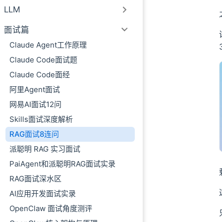
LLM
05、对话记忆是
06、非阻塞式响
面试篇
07、整个项目是
Claude Agent工作原理
08、你负责什么
Claude Code面试题
如何写到简历上？
Claude Code面经
派聪明 RAG 知识库
阿里Agent面试
网易AI面试12问
Skills面试深度解析
RAG面试8连问
派聪明 RAG 实习面试
PaiAgent和派聪明RAG面试实录
RAG面试深水区
AI应用开发面试实录
OpenClaw 面试角度测评