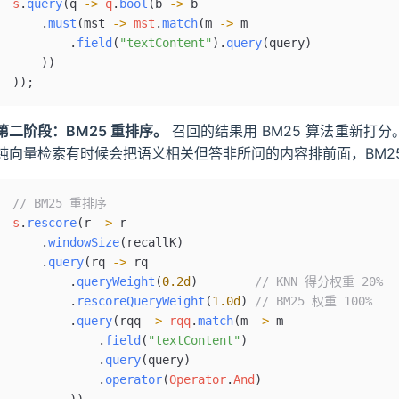
s
.
query
(q 
->
 q
.
bool
(b 
->
 b
    .
must
(mst 
->
 mst
.
match
(m 
->
 m
        .
field
(
"textContent"
).
query
(query)
    ))
));
第二阶段：BM25 重排序。
召回的结果用 BM25 算法重新打分。K
纯向量检索有时候会把语义相关但答非所问的内容排前面，BM2
// BM25 重排序
s
.
rescore
(r 
->
 r
    .
windowSize
(recallK)
    .
query
(rq 
->
 rq
        .
queryWeight
(
0.2d
)        
// KNN 得分权重 20%
        .
rescoreQueryWeight
(
1.0d
) 
// BM25 权重 100%
        .
query
(rqq 
->
 rqq
.
match
(m 
->
 m
            .
field
(
"textContent"
)
            .
query
(query)
            .
operator
(
Operator
.
And
)
        ))