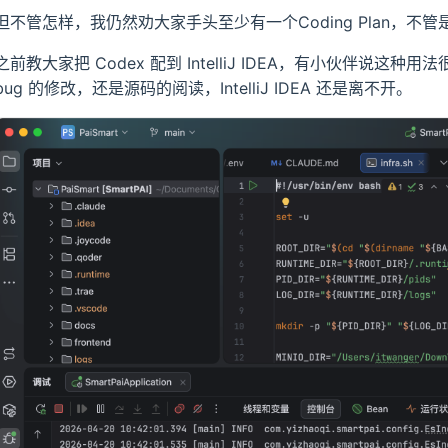
但不管怎样，我仍然劝大家手头至少有一个Coding Plan，
之前教大家把 Codex 配到 IntelliJ IDEA，有小伙伴
bug 的修改，还是源码的阅读，IntelliJ IDEA 还是离不开。