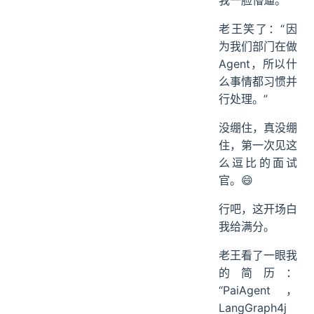
我一脸懵逼。
老王笑了：“因
为我们部门在做
Agent，所以什
么事情都习惯并
行处理。”
没绷住，真没绷
住，第一次见这
么逗比的面试
官。😄
行吧，这开场白
我给满分。
老王看了一眼我
的简历：
“PaiAgent，
LangGraph4j