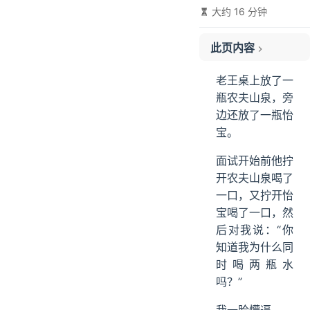
大约 16 分钟
此页内容
content
老王桌上放了一
01、聊聊 LangChain 的架构
瓶农夫山泉，旁
02、Agent 开发方式有几种
边还放了一瓶怡
03、LangChain 有哪些核心模块
宝。
04、介绍你项目中 Multi-Agent 的情况
面试开始前他拧
05、讲一下 Agent 之间的通讯协议
开农夫山泉喝了
06、用 MCP 做过什么
一口，又拧开怡
07、Transformer 了解么
宝喝了一口，然
08、自注意力机制是什么
后对我说：“你
09、大模型对比
知道我为什么同
10、AI Coding 工具用的哪个？
时喝两瓶水
11、对模型内部算法了解么
吗？”